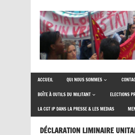
Skip
to
content
Union
CGT
de
insertion
syndicats
ACCUEIL
QUI NOUS SOMMES
CONTA
CGT
probation
BOÎTE À OUTILS DU MILITANT
ELECTIONS P
insertion
probation
LA CGT IP DANS LA PRESSE & LES MEDIAS
MEN
DÉCLARATION LIMINAIRE UNITAI