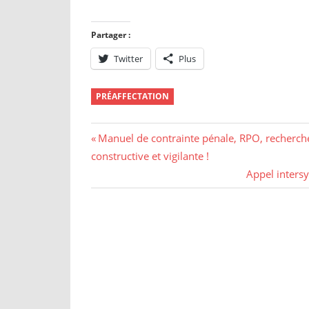
Partager :
Twitter
Plus
PRÉAFFECTATION
Navigation
Previous
Manuel de contrainte pénale, RPO, recherch
Post:
constructive et vigilante !
de
Next
Appel intersy
l’article
Post: