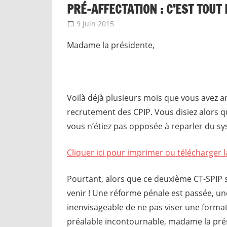
PRÉ-AFFECTATION : C’EST TOUT 
9 juin 2015
delfabsar
Instances nationales de dia
Madame la présidente,
Voilà déjà plusieurs mois que vous avez a
recrutement des CPIP. Vous disiez alors qu
vous n’étiez pas opposée à reparler du sy
Cliquer ici pour imprimer ou télécharger l
Pourtant, alors que ce deuxième CT-SPIP s
venir ! Une réforme pénale est passée, une 
inenvisageable de ne pas viser une formati
préalable incontournable, madame la prési