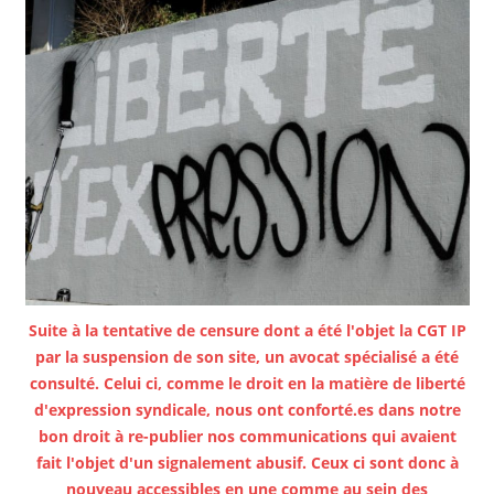
Suite à la tentative de censure dont a été l'objet la CGT IP
par la suspension de son site, un avocat spécialisé a été
consulté. Celui ci, comme le droit en la matière de liberté
d'expression syndicale, nous ont conforté.es dans notre
bon droit à re-publier nos communications qui avaient
fait l'objet d'un signalement abusif. Ceux ci sont donc à
nouveau accessibles en une comme au sein des