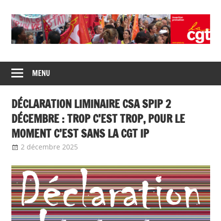
Union
CGT
de
MENU
insertion
syndicats
CGT
probation
DÉCLARATION LIMINAIRE CSA SPIP 2
insertion
probation
DÉCEMBRE : TROP C’EST TROP, POUR LE
MOMENT C’EST SANS LA CGT IP
2 décembre 2025
delfabsar
A la une
,
Communiqué national