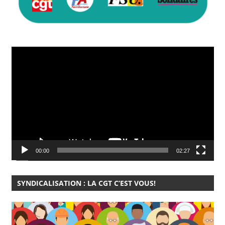
Lecteur
vidéo
00:00
02:27
SYNDICALISATION : LA CGT C’EST VOUS!