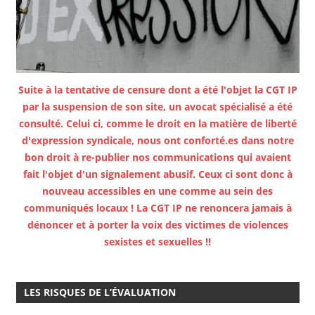
Suite à la tentative de censure dont a été l'objet la CGT IP
par la suspension de son site, un avocat spécialisé a été
consulté. Celui ci, comme le droit en la matière de liberté
d'expression syndicale, nous ont conforté.es dans notre
bon droit à re-publier nos communications qui avaient
fait l'objet d'un signalement abusif. Ceux ci sont donc à
nouveau accessibles en une comme au sein des
communiqués locaux ! La CGT IP ne renoncera jamais à
dénoncer et à porter la voix des victimes de violences
sexistes et sexuelles !!
LES RISQUES DE L’ÉVALUATION