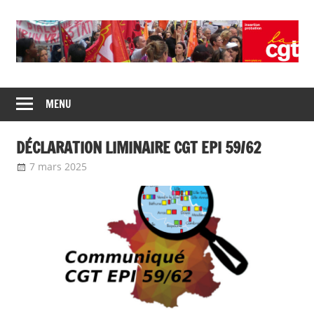
Union
CGT
de
MENU
insertion
syndicats
CGT
probation
DÉCLARATION LIMINAIRE CGT EPI 59/62
insertion
probation
7 mars 2025
delfabsar
Communiqué local