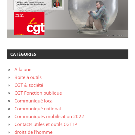
CATÉGORIES
A la une
Boîte à outils
CGT & société
CGT Fonction publique
Communiqué local
Communiqué national
Communiqués mobilisation 2022
Contacts utiles et outils CGT IP
droits de l'homme