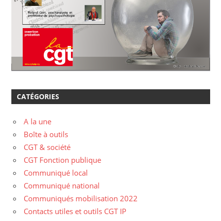
CATÉGORIES
A la une
Boîte à outils
CGT & société
CGT Fonction publique
Communiqué local
Communiqué national
Communiqués mobilisation 2022
Contacts utiles et outils CGT IP