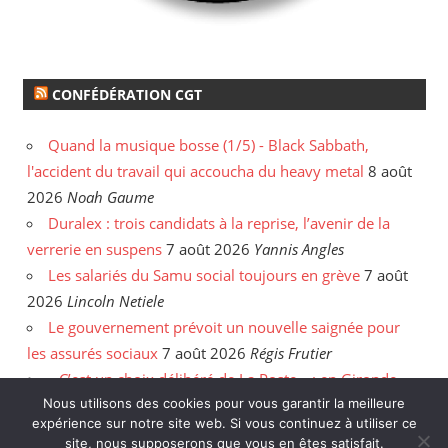
CONFÉDÉRATION CGT
Quand la musique bosse (1/5) - Black Sabbath,
l'accident du travail qui accoucha du heavy metal
8 août
2026
Noah Gaume
Duralex : trois candidats à la reprise, l’avenir de la
verrerie en suspens
7 août 2026
Yannis Angles
Les salariés du Samu social toujours en grève
7 août
2026
Lincoln Netiele
Le gouvernement prévoit un nouvelle saignée pour
les assurés sociaux
7 août 2026
Régis Frutier
« C’est un choix délibéré de La Poste » : en Gironde,
Nous utilisons des cookies pour vous garantir la meilleure
les postiers sommés de rattraper leurs heures
6 août
expérience sur notre site web. Si vous continuez à utiliser ce
2026
Yannis Angles
site, nous supposerons que vous en êtes satisfait.