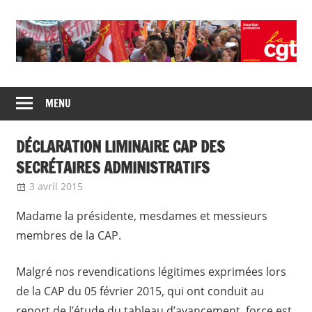
Skip
to
content
Union
CGT
de
MENU
insertion
syndicats
CGT
probation
DÉCLARATION LIMINAIRE CAP DES
insertion
probation
SECRÉTAIRES ADMINISTRATIFS
3 avril 2015
delfabsar
Mobilité / Avancement
Madame la présidente, mesdames et messieurs
membres de la CAP.
Malgré nos revendications légitimes exprimées lors
de la CAP du 05 février 2015, qui ont conduit au
report de l’étude du tableau d’avancement, force est