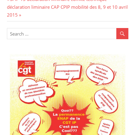
Navigation
Next
Post:
déclaration liminaire CAP CPIP mobilité des 8, 9 et 10 avril
de
Post:
2015
l’article