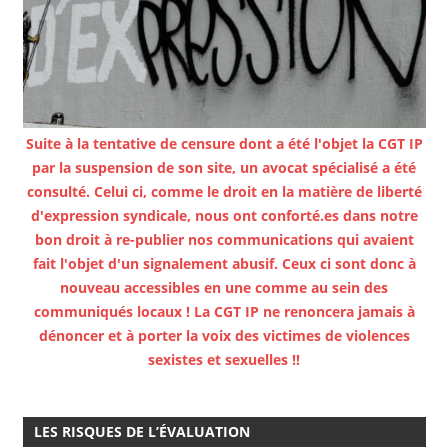
Suite à la tentative de censure dont a été l'objet la CGT IP
par la suspension de son site, un avocat spécialisé a été
consulté. Celui ci, comme le droit en la matière de liberté
d'expression syndicale, nous ont conforté.es dans notre
bon droit à re-publier nos communications qui avaient
fait l'objet d'un signalement abusif. Ceux ci sont donc à
nouveau accessibles en une comme au sein des
communiqués locaux ! La CGT IP ne renoncera jamais à
dénoncer et à porter la voix des victimes de violences
sexistes et sexuelles !!
LES RISQUES DE L’ÉVALUATION