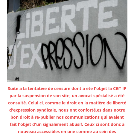
Suite à la tentative de censure dont a été l'objet la CGT IP
par la suspension de son site, un avocat spécialisé a été
consulté. Celui ci, comme le droit en la matière de liberté
d'expression syndicale, nous ont conforté.es dans notre
bon droit à re-publier nos communications qui avaient
fait l'objet d'un signalement abusif. Ceux ci sont donc à
nouveau accessibles en une comme au sein des