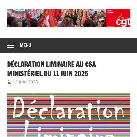
Union
CGT
de
MENU
insertion
syndicats
CGT
probation
DÉCLARATION LIMINAIRE AU CSA
insertion
probation
MINISTÉRIEL DU 11 JUIN 2025
11 juin 2025
delfabsar
Communiqué national
,
Instances
nationales de dialogue social