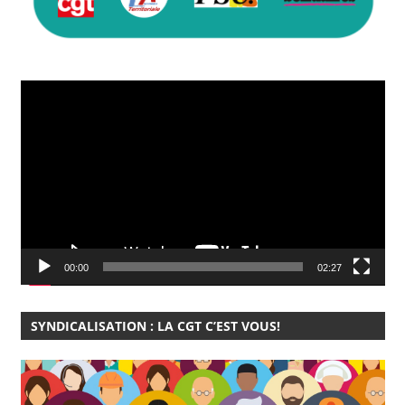
Lecteur
vidéo
00:00
02:27
SYNDICALISATION : LA CGT C’EST VOUS!