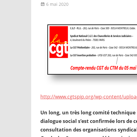
6 mai 2020
delfabsar
A la une
,
Instances national
http://www.cgtspip.org/wp-content/uplo
Un long, un très long comité technique 
dialogue social s’est confirmée lors de 
consultation des organisations syndical