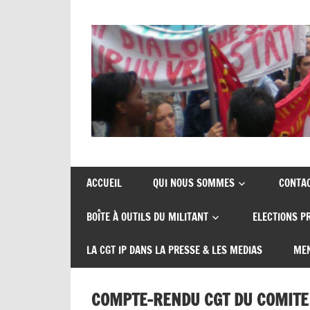
Skip
to
content
Union
CGT
de
insertion
syndicats
ACCUEIL
QUI NOUS SOMMES
CONTA
CGT
probation
BOÎTE À OUTILS DU MILITANT
ELECTIONS P
insertion
probation
LA CGT IP DANS LA PRESSE & LES MEDIAS
MEN
COMPTE-RENDU CGT DU COMITE 