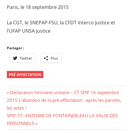
Paris, le 18 septembre 2015
La CGT, le SNEPAP-FSU, la CFDT Interco Justice et
l’UFAP UNSA Justice
Partager :
Twitter
Plus
PRÉ AFFECTATION
Navigation
Previous
Déclaration liminaire unitaire – CT SPIP 16 septembre
Post:
2015 L’abandon de la pré-affectation : après les paroles,
de
les actes !
l’article
Next
SPIP 77- ANTENNE DE FONTAINEBLEAU LA VALSE DES
Post:
PERSONNELS