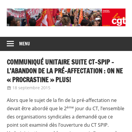
Skip
to
content
Union
CGT
de
MENU
insertion
syndicats
CGT
probation
COMMUNIQUÉ UNITAIRE SUITE CT-SPIP –
insertion
probation
L’ABANDON DE LA PRÉ-AFFECTATION : ON NE
« PROCRASTINE » PLUS!
18 septembre 2015
delfabsar
Instances nationales de dialogue
social
Alors que le sujet de la fin de la pré-affectation ne
ème
devait être abordé que le 2
jour du CT, l’ensemble
des organisations syndicales a demandé que ce
point soit examiné dès l’ouverture du CT SPIP.