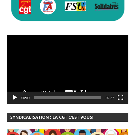
Lecteur
vidéo
00:00
02:27
SYNDICALISATION : LA CGT C’EST VOUS!