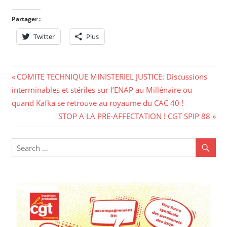
Partager :
Twitter
Plus
Navigation
Previous
COMITE TECHNIQUE MINISTERIEL JUSTICE: Discussions
Post:
interminables et stériles sur l’ENAP au Millénaire ou
de
quand Kafka se retrouve au royaume du CAC 40 !
l’article
Next
STOP A LA PRE-AFFECTATION ! CGT SPIP 88
Post: