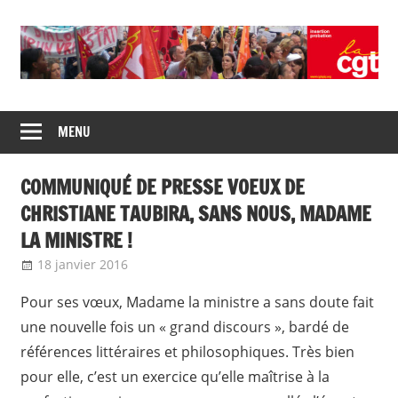
Skip
to
content
Union
CGT
de
MENU
insertion
syndicats
CGT
probation
COMMUNIQUÉ DE PRESSE VOEUX DE
insertion
probation
CHRISTIANE TAUBIRA, SANS NOUS, MADAME
LA MINISTRE !
18 janvier 2016
delfabsar
Communiqué national
Pour ses vœux, Madame la ministre a sans doute fait
une nouvelle fois un « grand discours », bardé de
références littéraires et philosophiques. Très bien
pour elle, c’est un exercice qu’elle maîtrise à la