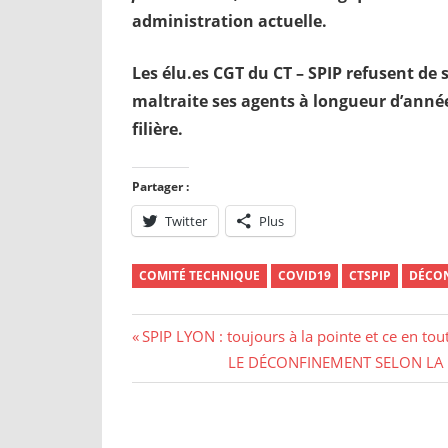
administration actuelle.
Les élu.es CGT du CT – SPIP refusent de 
maltraite ses agents à longueur d’année
filière.
Partager :
Twitter
Plus
COMITÉ TECHNIQUE
COVID19
CTSPIP
DÉCO
Navigation
Previous
SPIP LYON : toujours à la pointe et ce en to
Post:
Next
LE DÉCONFINEMENT SELON LA 
de
Post:
l’article