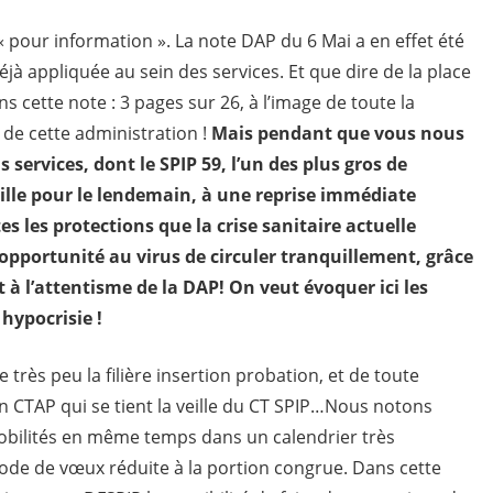
 pour information ». La note DAP du 6 Mai a en effet été
jà appliquée au sein des services. Et que dire de la place
s cette note : 3 pages sur 26, à l’image de toute la
 de cette administration !
Mais pendant que vous nous
 services, dont le SPIP 59, l’un des plus gros de
eille pour le lendemain, à une reprise immédiate
tes les protections que la crise sanitaire actuelle
l’opportunité au virus de circuler tranquillement, grâce
t à l’attentisme de la DAP! On veut évoquer ici les
hypocrisie !
très peu la filière insertion probation, et de toute
n CTAP qui se tient la veille du CT SPIP…Nous notons
mobilités en même temps dans un calendrier très
iode de vœux réduite à la portion congrue. Dans cette