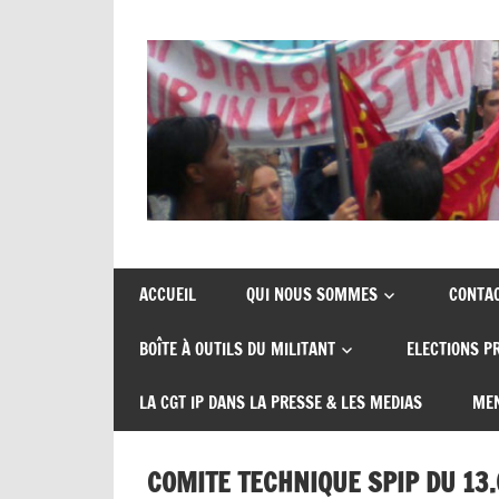
Skip
to
content
Union
CGT
de
insertion
syndicats
ACCUEIL
QUI NOUS SOMMES
CONTA
CGT
probation
BOÎTE À OUTILS DU MILITANT
ELECTIONS P
insertion
probation
LA CGT IP DANS LA PRESSE & LES MEDIAS
MEN
COMITE TECHNIQUE SPIP DU 13.