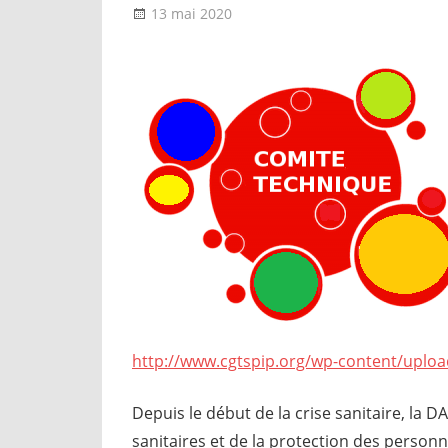
13 mai 2020
delfabsar
A la une
,
Instances nationa
http://www.cgtspip.org/wp-content/uploa
Depuis le début de la crise sanitaire, la D
sanitaires et de la protection des person