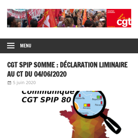
Skip
to
content
Union
CGT
de
MENU
insertion
syndicats
CGT
probation
CGT SPIP SOMME : DÉCLARATION LIMINAIRE
insertion
probation
AU CT DU 04/06/2020
5 juin 2020
delfabsar
Communiqué local