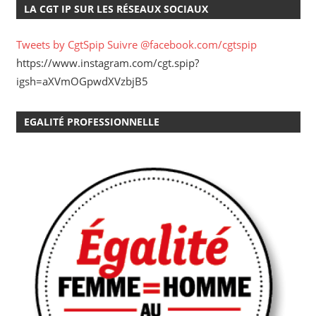
LA CGT IP SUR LES RÉSEAUX SOCIAUX
Tweets by CgtSpip
Suivre @facebook.com/cgtspip
https://www.instagram.com/cgt.spip?
igsh=aXVmOGpwdXVzbjB5
EGALITÉ PROFESSIONNELLE