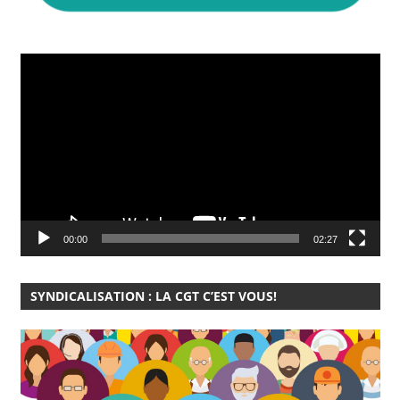
Lecteur
vidéo
00:00
02:27
SYNDICALISATION : LA CGT C’EST VOUS!