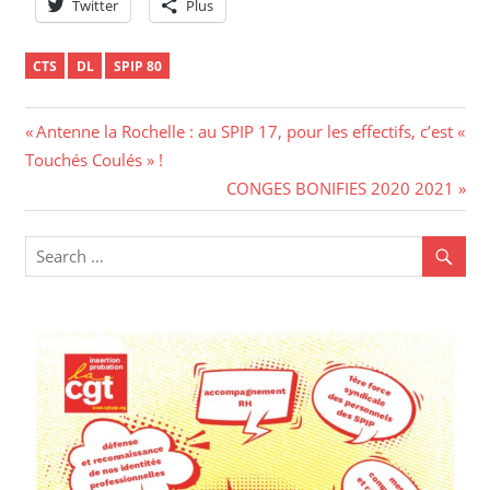
Twitter
Plus
CTS
DL
SPIP 80
Navigation
Previous
Antenne la Rochelle : au SPIP 17, pour les effectifs, c’est «
Post:
Touchés Coulés » !
de
Next
CONGES BONIFIES 2020 2021
l’article
Post: