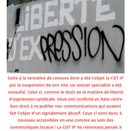
Suite à la tentative de censure dont a été l'objet la CGT IP
par la suspension de son site, un avocat spécialisé a été
consulté. Celui ci, comme le droit en la matière de liberté
d'expression syndicale, nous ont conforté.es dans notre
bon droit à re-publier nos communications qui avaient
fait l'objet d'un signalement abusif. Ceux ci sont donc à
nouveau accessibles en une comme au sein des
communiqués locaux ! La CGT IP ne renoncera jamais à