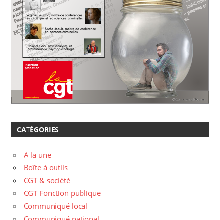
CATÉGORIES
A la une
Boîte à outils
CGT & société
CGT Fonction publique
Communiqué local
Communiqué national