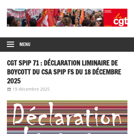
Union
CGT
de
MENU
insertion
syndicats
CGT
probation
CGT SPIP 71 : DÉCLARATION LIMINAIRE DE
insertion
probation
BOYCOTT DU CSA SPIP FS DU 18 DÉCEMBRE
2025
19 décembre 2025
delfabsar
Communiqué local