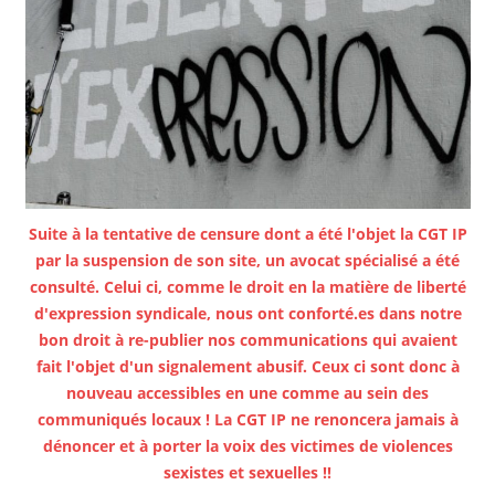
Suite à la tentative de censure dont a été l'objet la CGT IP
par la suspension de son site, un avocat spécialisé a été
consulté. Celui ci, comme le droit en la matière de liberté
d'expression syndicale, nous ont conforté.es dans notre
bon droit à re-publier nos communications qui avaient
fait l'objet d'un signalement abusif. Ceux ci sont donc à
nouveau accessibles en une comme au sein des
communiqués locaux ! La CGT IP ne renoncera jamais à
dénoncer et à porter la voix des victimes de violences
sexistes et sexuelles !!