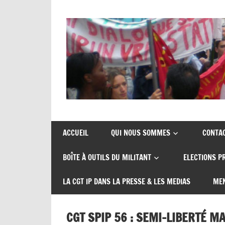
Union
CGT
de
insertion
syndicats
ACCUEIL
QUI NOUS SOMMES
CONTA
CGT
probation
BOÎTE À OUTILS DU MILITANT
ELECTIONS P
insertion
probation
LA CGT IP DANS LA PRESSE & LES MEDIAS
MEN
CGT SPIP 56 : SEMI-LIBERTÉ M