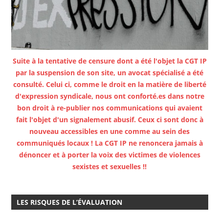
Suite à la tentative de censure dont a été l'objet la CGT IP
par la suspension de son site, un avocat spécialisé a été
consulté. Celui ci, comme le droit en la matière de liberté
d'expression syndicale, nous ont conforté.es dans notre
bon droit à re-publier nos communications qui avaient
fait l'objet d'un signalement abusif. Ceux ci sont donc à
nouveau accessibles en une comme au sein des
communiqués locaux ! La CGT IP ne renoncera jamais à
dénoncer et à porter la voix des victimes de violences
sexistes et sexuelles !!
LES RISQUES DE L’ÉVALUATION