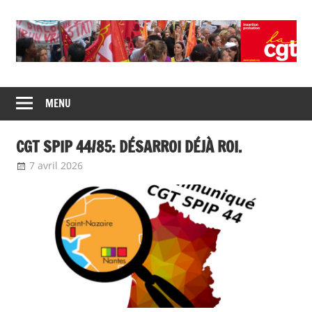
Union
CGT
de
MENU
insertion
syndicats
CGT
probation
CGT SPIP 44/85: DÉSARROI DÉJÀ ROI.
insertion
probation
7 avril 2026
delfabsar
Communiqué local