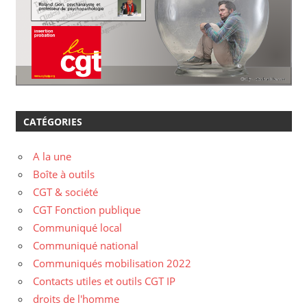
CATÉGORIES
A la une
Boîte à outils
CGT & société
CGT Fonction publique
Communiqué local
Communiqué national
Communiqués mobilisation 2022
Contacts utiles et outils CGT IP
droits de l'homme