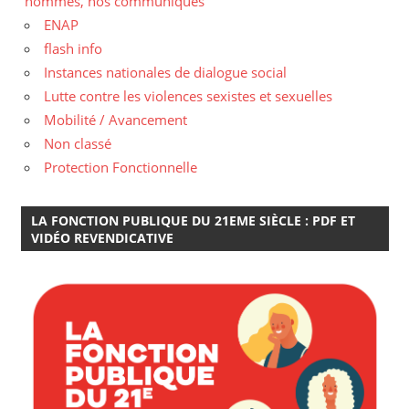
hommes, nos communiqués
ENAP
flash info
Instances nationales de dialogue social
Lutte contre les violences sexistes et sexuelles
Mobilité / Avancement
Non classé
Protection Fonctionnelle
LA FONCTION PUBLIQUE DU 21EME SIÈCLE : PDF ET
VIDÉO REVENDICATIVE