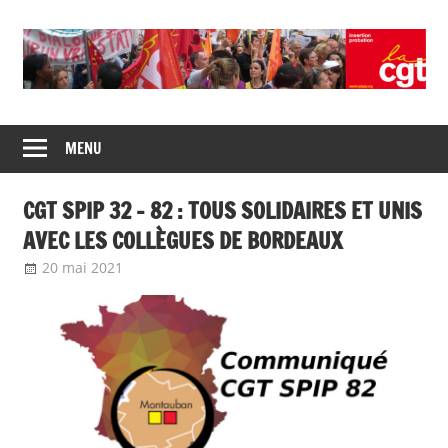
Union
CGT
de
MENU
insertion
syndicats
CGT
probation
CGT SPIP 32 – 82 : TOUS SOLIDAIRES ET UNIS
insertion
probation
AVEC LES COLLÈGUES DE BORDEAUX
20 mai 2021
delfabsar
Communiqué local