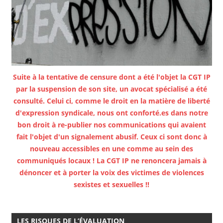
Suite à la tentative de censure dont a été l'objet la CGT IP
par la suspension de son site, un avocat spécialisé a été
consulté. Celui ci, comme le droit en la matière de liberté
d'expression syndicale, nous ont conforté.es dans notre
bon droit à re-publier nos communications qui avaient
fait l'objet d'un signalement abusif. Ceux ci sont donc à
nouveau accessibles en une comme au sein des
communiqués locaux ! La CGT IP ne renoncera jamais à
dénoncer et à porter la voix des victimes de violences
sexistes et sexuelles !!
LES RISQUES DE L’ÉVALUATION