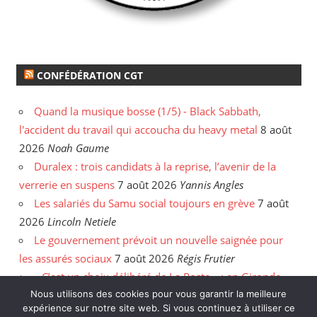
CONFÉDÉRATION CGT
Quand la musique bosse (1/5) - Black Sabbath,
l'accident du travail qui accoucha du heavy metal
8 août
2026
Noah Gaume
Duralex : trois candidats à la reprise, l’avenir de la
verrerie en suspens
7 août 2026
Yannis Angles
Les salariés du Samu social toujours en grève
7 août
2026
Lincoln Netiele
Le gouvernement prévoit un nouvelle saignée pour
les assurés sociaux
7 août 2026
Régis Frutier
« C’est un choix délibéré de La Poste » : en Gironde,
les postiers sommés de rattraper leurs heures
6 août
Nous utilisons des cookies pour vous garantir la meilleure
expérience sur notre site web. Si vous continuez à utiliser ce
2026
Yannis Angles