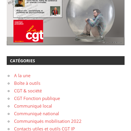
CATÉGORIES
A la une
Boîte à outils
CGT & société
CGT Fonction publique
Communiqué local
Communiqué national
Communiqués mobilisation 2022
Contacts utiles et outils CGT IP