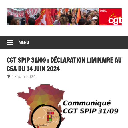
Union
CGT
de
MENU
insertion
syndicats
CGT
probation
CGT SPIP 31/09 : DÉCLARATION LIMINAIRE AU
insertion
probation
CSA DU 14 JUIN 2024
18 juin 2024
delfabsar
Communiqué local