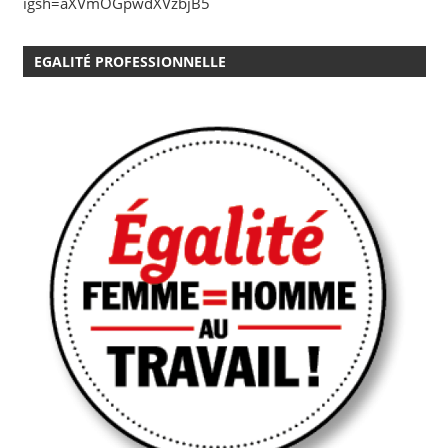
igsh=aXVmOGpwdXVzbjB5
EGALITÉ PROFESSIONNELLE