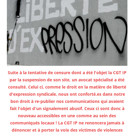
Suite à la tentative de censure dont a été l'objet la CGT IP
par la suspension de son site, un avocat spécialisé a été
consulté. Celui ci, comme le droit en la matière de liberté
d'expression syndicale, nous ont conforté.es dans notre
bon droit à re-publier nos communications qui avaient
fait l'objet d'un signalement abusif. Ceux ci sont donc à
nouveau accessibles en une comme au sein des
communiqués locaux ! La CGT IP ne renoncera jamais à
dénoncer et à porter la voix des victimes de violences