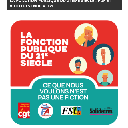
LA FONCTION PUBLIQUE DU 21EME SIÈCLE : PDF ET
VIDÉO REVENDICATIVE