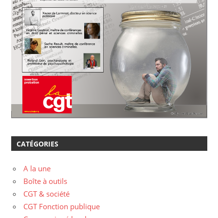
CATÉGORIES
A la une
Boîte à outils
CGT & société
CGT Fonction publique