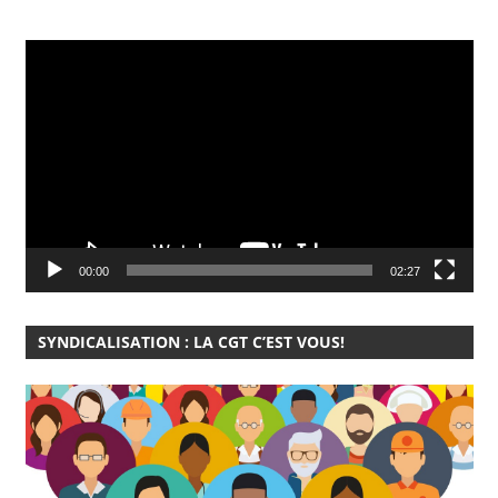
Lecteur
vidéo
00:00
02:27
SYNDICALISATION : LA CGT C’EST VOUS!