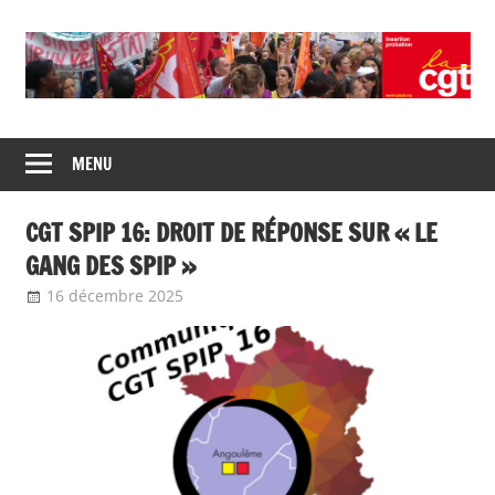
Union
CGT
de
MENU
insertion
syndicats
CGT
probation
CGT SPIP 16: DROIT DE RÉPONSE SUR « LE
insertion
probation
GANG DES SPIP »
16 décembre 2025
delfabsar
Communiqué local