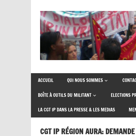
Union
CGT
de
insertion
syndicats
ACCUEIL
QUI NOUS SOMMES
CONTA
CGT
probation
BOÎTE À OUTILS DU MILITANT
ELECTIONS P
insertion
probation
LA CGT IP DANS LA PRESSE & LES MEDIAS
MEN
CGT IP RÉGION AURA: DEMANDE