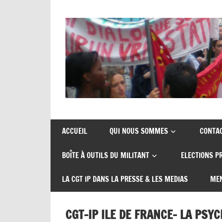
Union
CGT
de
insertion
syndicats
ACCUEIL
QUI NOUS SOMMES
CONTA
CGT
probation
BOÎTE À OUTILS DU MILITANT
ELECTIONS P
insertion
probation
LA CGT IP DANS LA PRESSE & LES MEDIAS
MEN
CGT-IP ILE DE FRANCE- LA PSYC