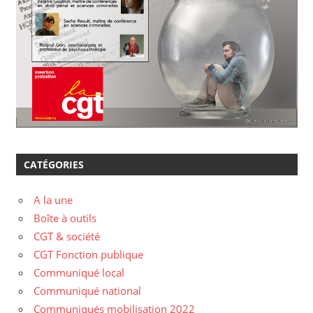
CATÉGORIES
A la une
Boîte à outils
CGT & société
CGT Fonction publique
Communiqué local
Communiqué national
Communiqués mobilisation 2022