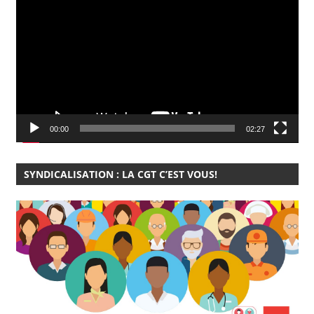
vidéo
00:00
02:27
SYNDICALISATION : LA CGT C’EST VOUS!