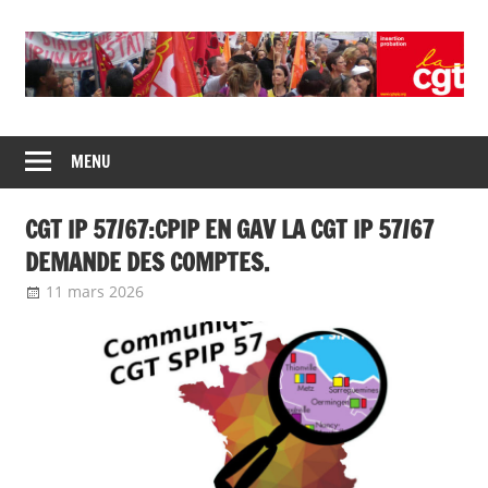
Union
CGT
de
MENU
insertion
syndicats
CGT
probation
CGT IP 57/67:CPIP EN GAV LA CGT IP 57/67
insertion
probation
DEMANDE DES COMPTES.
11 mars 2026
delfabsar
Communiqué local
,
Non classé