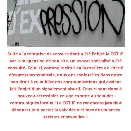
Suite à la tentative de censure dont a été l'objet la CGT IP
par la suspension de son site, un avocat spécialisé a été
consulté. Celui ci, comme le droit en la matière de liberté
d'expression syndicale, nous ont conforté.es dans notre
bon droit à re-publier nos communications qui avaient
fait l'objet d'un signalement abusif. Ceux ci sont donc à
nouveau accessibles en une comme au sein des
communiqués locaux ! La CGT IP ne renoncera jamais à
dénoncer et à porter la voix des victimes de violences
sexistes et sexuelles !!