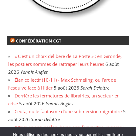
CONFÉDÉRATION CGT
« C’est un choix délibéré de La Poste » : en Gironde,
les postiers sommés de rattraper leurs heures
6 août
2026
Yannis Angles
Élan collectif (10-11) - Max Schmeling, ou l’art de
l’esquive face à Hitler
5 août 2026
Sarah Delattre
Derrière les fermetures de librairies, un secteur en
crise
5 août 2026
Yannis Angles
Ceuta, ou le fantasme d'une submersion migratoire
5
août 2026
Sarah Delattre
Attaques anti-écolos, haine anti-féministes, racisme :
face aux incendies, les délires de l'extrême droite
31
Nous utilisons des cookies pour vous garantir la meilleure