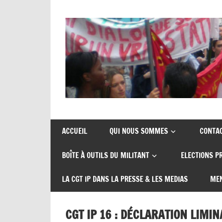
Union
CGT
de
insertion
syndicats
ACCUEIL
QUI NOUS SOMMES
CONTA
CGT
probation
BOÎTE À OUTILS DU MILITANT
ELECTIONS P
insertion
probation
LA CGT IP DANS LA PRESSE & LES MEDIAS
MEN
CGT IP 16 : DÉCLARATION LIMIN