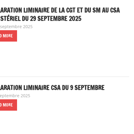
ARATION LIMINAIRE DE LA CGT ET DU SM AU CSA
STÉRIEL DU 29 SEPTEMBRE 2025
 septembre 2025
delfabsar
Communiqué national
,
Instances nationales 
D MORE
ARATION LIMINAIRE CSA DU 9 SEPTEMBRE
septembre 2025
delfabsar
A la une
,
Communiqué national
,
Instances nat
D MORE