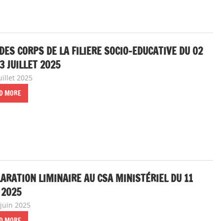
DES CORPS DE LA FILIERE SOCIO-EDUCATIVE DU 02
3 JUILLET 2025
uillet 2025
delfabsar
Communiqué national
,
Instances nationales de dia
D MORE
ARATION LIMINAIRE AU CSA MINISTÉRIEL DU 11
 2025
 juin 2025
delfabsar
Communiqué national
,
Instances nationales de dial
D MORE