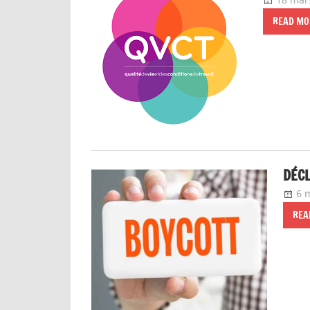
READ MO
DÉCL
6 
REA