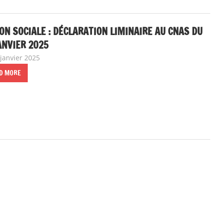
ON SOCIALE : DÉCLARATION LIMINAIRE AU CNAS DU
ANVIER 2025
 janvier 2025
delfabsar
Instances nationales de dialogue social
D MORE