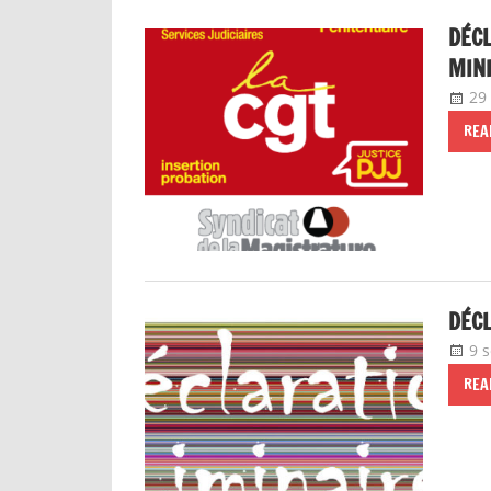
DÉCL
MINI
29
REA
DÉCL
9 
REA