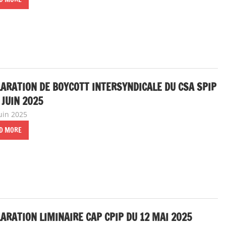
ARATION DE BOYCOTT INTERSYNDICALE DU CSA SPIP
 JUIN 2025
juin 2025
delfabsar
A la une
,
Communiqué national
,
Instances nationales
D MORE
ARATION LIMINAIRE CAP CPIP DU 12 MAI 2025