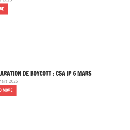
RE
ARATION DE BOYCOTT : CSA IP 6 MARS
mars 2025
delfabsar
A la une
,
Communiqué national
,
Instances nationale
D MORE