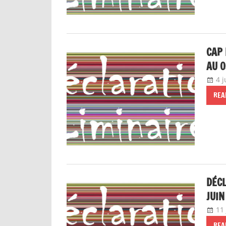
CAP 
AU 0
4 j
REA
DÉCL
JUIN
11
REA