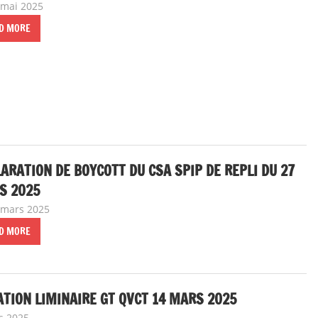
 mai 2025
delfabsar
A la une
,
Communiqué national
,
Instances nationale
D MORE
ARATION DE BOYCOTT DU CSA SPIP DE REPLI DU 27
S 2025
 mars 2025
delfabsar
A la une
,
Communiqué national
,
Instances national
D MORE
TION LIMINAIRE GT QVCT 14 MARS 2025
s 2025
delfabsar
Communiqué national
,
Instances nationales de dialogu