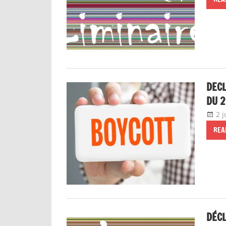
DECL
DU 2
2 
REA
DÉCL