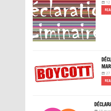
12
REA
DÉCL
MAR
27
REA
DÉCLARA
18 mar