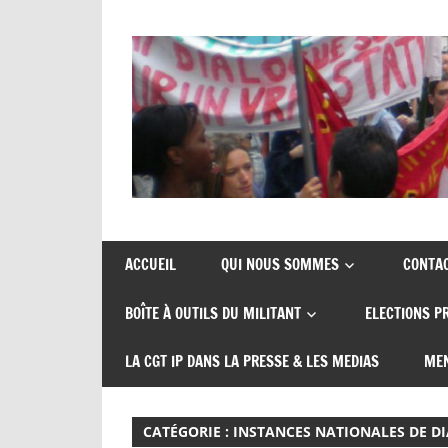
Skip
to
content
Union
CGT
de
insertion
syndicats
ACCUEIL
QUI NOUS SOMMES
CONTA
CGT
probation
BOÎTE À OUTILS DU MILITANT
ELECTIONS P
insertion
probation
LA CGT IP DANS LA PRESSE & LES MEDIAS
MEN
CATÉGORIE :
INSTANCES NATIONALES DE D