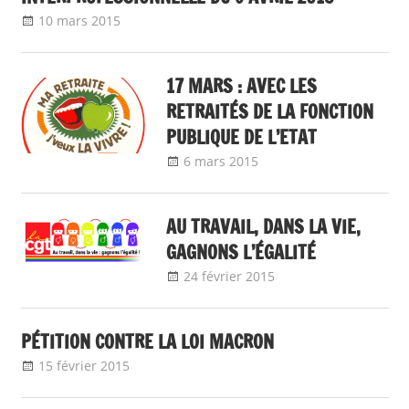
10 mars 2015
delfabsar
A la une
,
CGT Fonction publique
17 MARS : AVEC LES
RETRAITÉS DE LA FONCTION
PUBLIQUE DE L’ETAT
6 mars 2015
delfabsar
A la une
,
CGT
Fonction publique
AU TRAVAIL, DANS LA VIE,
GAGNONS L’ÉGALITÉ
24 février 2015
delfabsar
A la une
,
CGT
Fonction publique
PÉTITION CONTRE LA LOI MACRON
15 février 2015
delfabsar
CGT Fonction publique