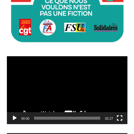
Lecteur
vidéo
00:00
02:27