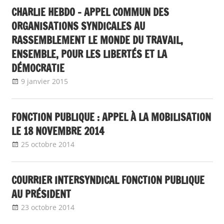
CHARLIE HEBDO – APPEL COMMUN DES
ORGANISATIONS SYNDICALES AU
RASSEMBLEMENT LE MONDE DU TRAVAIL,
ENSEMBLE, POUR LES LIBERTÉS ET LA
DÉMOCRATIE
9 janvier 2015
delfabsar
A la une
,
CGT Fonction publique
FONCTION PUBLIQUE : APPEL À LA MOBILISATION
LE 18 NOVEMBRE 2014
25 octobre 2014
delfabsar
CGT Fonction publique
COURRIER INTERSYNDICAL FONCTION PUBLIQUE
AU PRÉSIDENT
23 octobre 2014
delfabsar
CGT Fonction publique