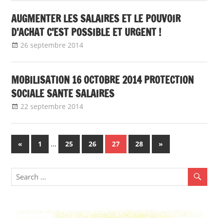
AUGMENTER LES SALAIRES ET LE POUVOIR
D’ACHAT C’EST POSSIBLE ET URGENT !
26 septembre 2014
delfabsar
CGT Fonction publique
MOBILISATION 16 OCTOBRE 2014 PROTECTION
SOCIALE SANTE SALAIRES
22 septembre 2014
delfabsar
CGT Fonction publique
Navigation
Previous
…
Next
«
1
25
26
27
28
»
Posts
Posts
des
articles