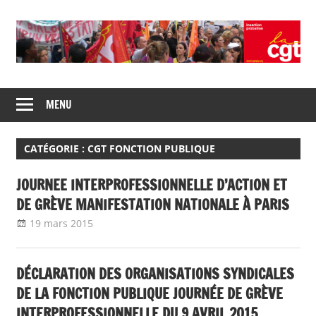
Skip
to
content
Union
CGT
de
MENU
insertion
syndicats
CGT
probation
insertion
CATÉGORIE :
CGT FONCTION PUBLIQUE
probation
JOURNEE INTERPROFESSIONNELLE D’ACTION ET
DE GRÈVE MANIFESTATION NATIONALE À PARIS
19 mars 2015
delfabsar
A la une
,
CGT Fonction publique
DÉCLARATION DES ORGANISATIONS SYNDICALES
DE LA FONCTION PUBLIQUE JOURNÉE DE GRÈVE
INTERPROFESSIONNELLE DU 9 AVRIL 2015