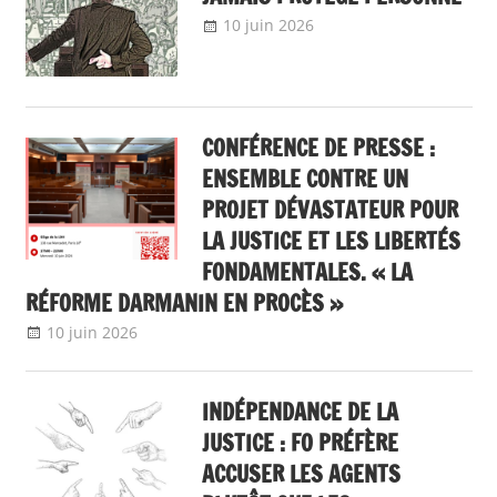
10 juin 2026
delfabsar
A la une
,
Communiqué national
CONFÉRENCE DE PRESSE :
ENSEMBLE CONTRE UN
PROJET DÉVASTATEUR POUR
LA JUSTICE ET LES LIBERTÉS
FONDAMENTALES. « LA
RÉFORME DARMANIN EN PROCÈS »
10 juin 2026
delfabsar
A la une
,
Communiqué national
INDÉPENDANCE DE LA
JUSTICE : FO PRÉFÈRE
ACCUSER LES AGENTS