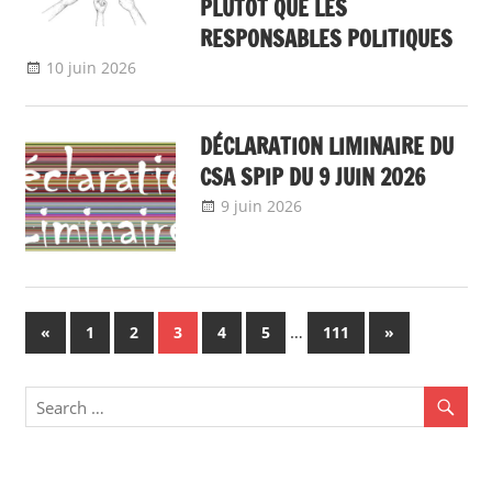
PLUTÔT QUE LES
RESPONSABLES POLITIQUES
10 juin 2026
delfabsar
A la une
,
Communiqué national
DÉCLARATION LIMINAIRE DU
CSA SPIP DU 9 JUIN 2026
9 juin 2026
delfabsar
A la une
,
Communiqué national
,
Non classé
Navigation
Previous
…
Next
«
1
2
3
4
5
111
»
Posts
Posts
des
articles