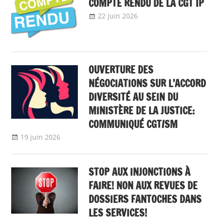
COMPTE RENDU DE LA CGT IP
22 juin 2026
delfabsar
A la une
,
Communiqué national
OUVERTURE DES
NÉGOCIATIONS SUR L’ACCORD
DIVERSITÉ AU SEIN DU
MINISTÈRE DE LA JUSTICE:
COMMUNIQUÉ CGT/SM
19 juin 2026
delfabsar
A la une
,
Communiqué national
,
Egalité
professionnelle entre les femmes et les
hommes, nos communiqués
STOP AUX INJONCTIONS À
FAIRE! NON AUX REVUES DE
DOSSIERS FANTOCHES DANS
LES SERVICES!