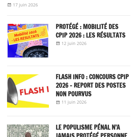
17 juin 2026
delfabsar
A la une
,
Communiqué national
PROTÉGÉ : MOBILITÉ DES
CPIP 2026 : LES RÉSULTATS
12 juin 2026
delfabsar
A la une
,
Communiqué
national
,
Mobilité /
Avancement
FLASH INFO : CONCOURS CPIP
2026 – REPORT DES POSTES
NON POURVUS
11 juin 2026
delfabsar
A la une
,
Communiqué national
LE POPULISME PÉNAL N’A
JAMAIS PROTÉGÉ PERSONNE