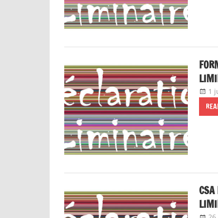
FORM
LIMI
1 j
REA
CSA 
LIMI
26