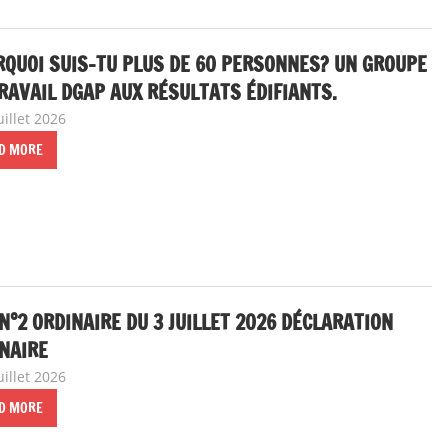
QUOI SUIS-TU PLUS DE 60 PERSONNES? UN GROUPE
RAVAIL DGAP AUX RÉSULTATS ÉDIFIANTS.
uillet 2026
delfabsar
A la une
,
Communiqué national
D MORE
N°2 ORDINAIRE DU 3 JUILLET 2026 DÉCLARATION
NAIRE
uillet 2026
delfabsar
A la une
,
Instances nationales de dialogue social
D MORE