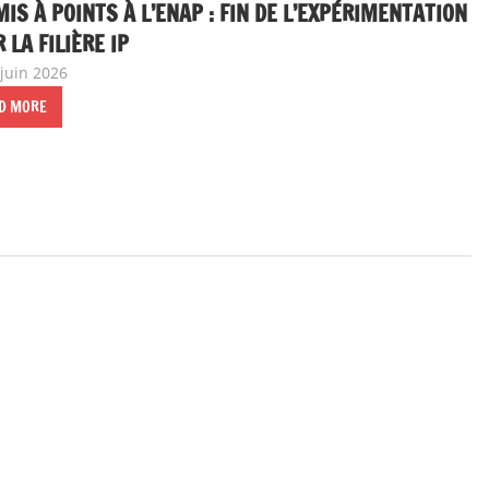
IS À POINTS À L’ENAP : FIN DE L’EXPÉRIMENTATION
 LA FILIÈRE IP
 juin 2026
delfabsar
A la une
,
Communiqué national
D MORE
t
ts