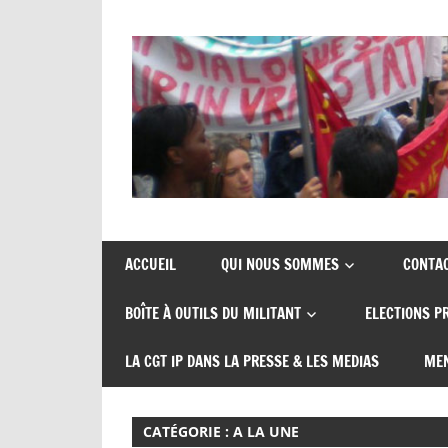
Skip
to
content
Union
CGT
de
insertion
syndicats
ACCUEIL
QUI NOUS SOMMES
CONTA
CGT
probation
BOÎTE À OUTILS DU MILITANT
ELECTIONS P
insertion
probation
LA CGT IP DANS LA PRESSE & LES MEDIAS
MEN
CATÉGORIE :
A LA UNE