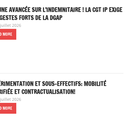
NE AVANCÉE SUR L’INDEMNITAIRE ! LA CGT IP EXIGE
GESTES FORTS DE LA DGAP
juillet 2026
delfabsar
A la une
,
Communiqué national
D MORE
RIMENTATION ET SOUS-EFFECTIFS: MOBILITÉ
IFIÉE ET CONTRACTUALISATION!
juillet 2026
delfabsar
A la une
,
Communiqué national
D MORE