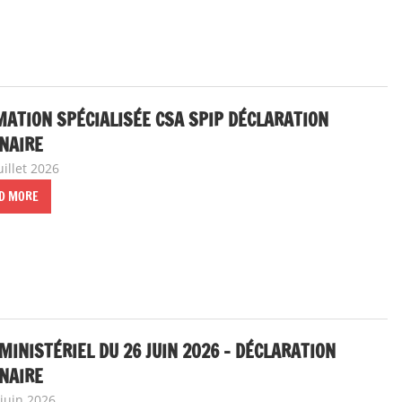
ATION SPÉCIALISÉE CSA SPIP DÉCLARATION
NAIRE
uillet 2026
delfabsar
A la une
,
Communiqué national
D MORE
MINISTÉRIEL DU 26 JUIN 2026 – DÉCLARATION
NAIRE
 juin 2026
delfabsar
A la une
,
Communiqué national
,
Instances nationale