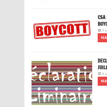
CSA 
BOY
9 j
REA
DECL
JUIL
8 j
REA