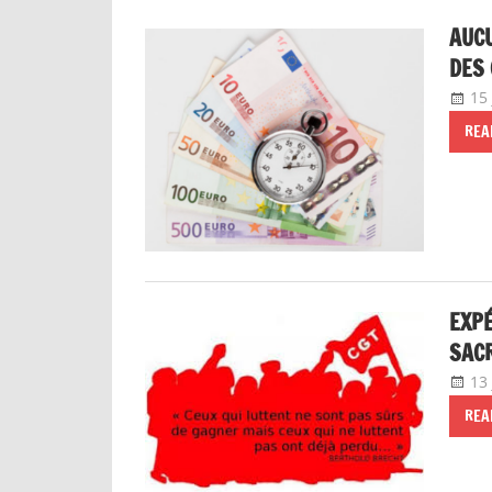
AUCU
DES 
15 
REA
EXPÉ
SACR
13 
REA