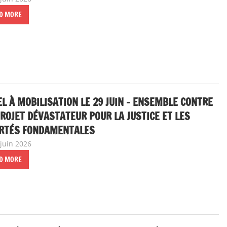
D MORE
L À MOBILISATION LE 29 JUIN – ENSEMBLE CONTRE
ROJET DÉVASTATEUR POUR LA JUSTICE ET LES
ERTÉS FONDAMENTALES
 juin 2026
delfabsar
A la une
,
Communiqué national
D MORE