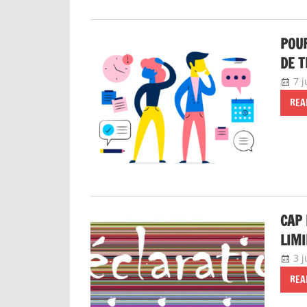
POUR
DE T
7 j
REA
CAP 
LIMI
3 j
REA