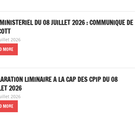
MINISTERIEL DU 08 JUILLET 2026 : COMMUNIQUE DE
COTT
uillet 2026
delfabsar
A la une
,
Communiqué national
D MORE
ARATION LIMINAIRE A LA CAP DES CPIP DU 08
LET 2026
uillet 2026
delfabsar
A la une
,
Communiqué national
,
Instances national
D MORE