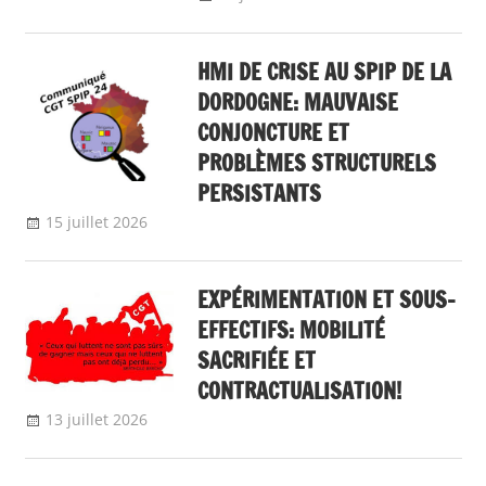
Communiqué
national
HMI DE CRISE AU SPIP DE LA
DORDOGNE: MAUVAISE
CONJONCTURE ET
PROBLÈMES STRUCTURELS
PERSISTANTS
15 juillet 2026
delfabsar
Communiqué local
EXPÉRIMENTATION ET SOUS-
EFFECTIFS: MOBILITÉ
SACRIFIÉE ET
CONTRACTUALISATION!
13 juillet 2026
delfabsar
A la une
,
Communiqué national