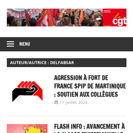
Skip
to
content
Union
CGT
de
MENU
insertion
syndicats
CGT
probation
insertion
AUTEUR/AUTRICE :
DELFABSAR
probation
AGRESSION À FORT DE
FRANCE SPIP DE MARTINIQUE
: SOUTIEN AUX COLLÈGUES
17 juillet 2026
delfabsar
A la une
,
Communiqué
national
FLASH INFO : AVANCEMENT À