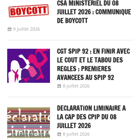
CSA MINISTERIEL DU 08
JUILLET 2026 : COMMUNIQUE
DE BOYCOTT
9 juillet 2026
delfabsar
A la une
,
Communiqué national
CGT SPIP 92 : EN FINIR AVEC
LE COUT ET LE TABOU DES
REGLES : PREMIERES
AVANCEES AU SPIP 92
8 juillet 2026
delfabsar
Communiqué
local
,
Egalité femmes
- hommes
DECLARATION LIMINAIRE A
LA CAP DES CPIP DU 08
JUILLET 2026
8 juillet 2026
delfabsar
A la une
,