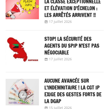
LA CLASSE EXCEPTIONNELLE
ET ÉLÉVATION D’ÉCHELON :
LES ARRÊTÉS ARRIVENT !!
17 juillet 2026
delfabsar
A la une
,
Communiqué
national
,
flash info
,
STOP! LA SÉCURITÉ DES
Mobilité /
AGENTS DU SPIP N’EST PAS
Avancement
NÉGOCIABLE
17 juillet 2026
delfabsar
Communiqué
local
AUCUNE AVANCÉE SUR
L’INDEMNITAIRE ! LA CGT IP
EXIGE DES GESTES FORTS DE
LA DGAP
15 juillet 2026
delfabsar
A la une
,