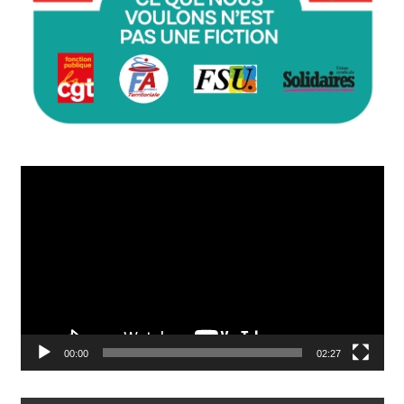
Lecteur
vidéo
00:00
02:27