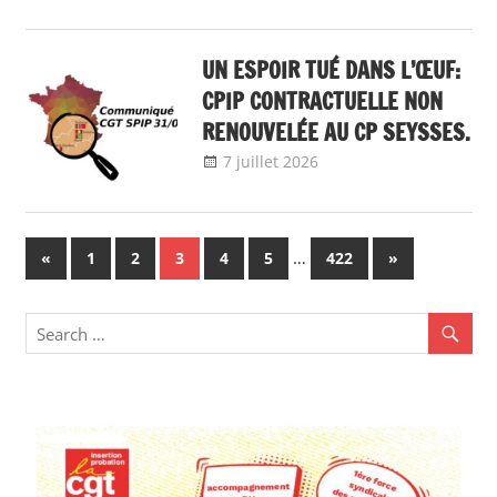
Communiqué
national
,
Instances
nationales de
UN ESPOIR TUÉ DANS L’ŒUF:
dialogue social
CPIP CONTRACTUELLE NON
RENOUVELÉE AU CP SEYSSES.
7 juillet 2026
delfabsar
Communiqué
local
Navigation
Previous
…
Next
«
1
2
3
4
5
422
»
Posts
Posts
des
articles