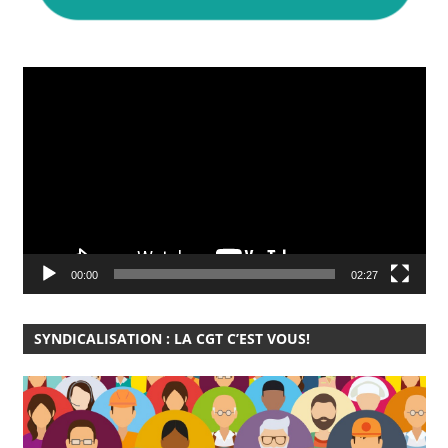
Lecteur
vidéo
00:00
02:27
SYNDICALISATION : LA CGT C’EST VOUS!