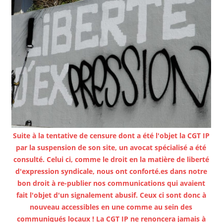
Suite à la tentative de censure dont a été l'objet la CGT IP
par la suspension de son site, un avocat spécialisé a été
consulté. Celui ci, comme le droit en la matière de liberté
d'expression syndicale, nous ont conforté.es dans notre
bon droit à re-publier nos communications qui avaient
fait l'objet d'un signalement abusif. Ceux ci sont donc à
nouveau accessibles en une comme au sein des
communiqués locaux ! La CGT IP ne renoncera jamais à