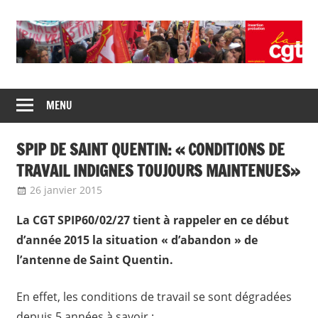
Skip
to
content
Union
CGT
de
MENU
insertion
syndicats
CGT
probation
SPIP DE SAINT QUENTIN: « CONDITIONS DE
insertion
probation
TRAVAIL INDIGNES TOUJOURS MAINTENUES»
26 janvier 2015
delfabsar
Communiqué local
La CGT SPIP60/02/27 tient à rappeler en ce début
d’année 2015 la situation « d’abandon » de
l’antenne de Saint Quentin.
En effet, les conditions de travail se sont dégradées
depuis 5 années à savoir :