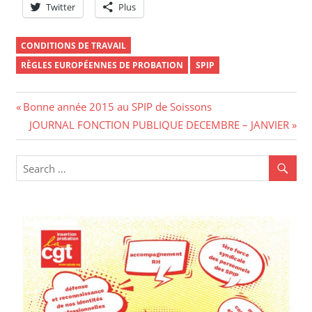
Twitter
Plus
CONDITIONS DE TRAVAIL
RÈGLES EUROPÉENNES DE PROBATION
SPIP
Navigation
Previous
Bonne année 2015 au SPIP de Soissons
Post:
Next
JOURNAL FONCTION PUBLIQUE DECEMBRE – JANVIER
de
Post:
l’article