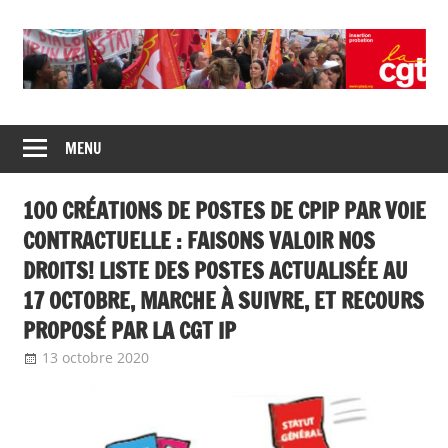
Skip
to
content
Union
CGT
de
MENU
insertion
syndicats
CGT
probation
100 CRÉATIONS DE POSTES DE CPIP PAR VOIE
insertion
probation
CONTRACTUELLE : FAISONS VALOIR NOS
DROITS! LISTE DES POSTES ACTUALISÉE AU
17 OCTOBRE, MARCHE À SUIVRE, ET RECOURS
PROPOSÉ PAR LA CGT IP
13 octobre 2020
delfabsar
A la une
,
Communiqué national