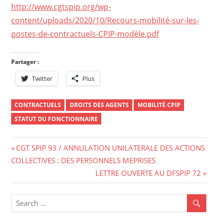
http://www.cgtspip.org/wp-
content/uploads/2020/10/Recours-mobilité-sur-les-
postes-de-contractuels-CPIP-modèle.pdf
Partager :
Twitter
Plus
CONTRACTUELS
DROITS DES AGENTS
MOBILITÉ CPIP
STATUT DU FONCTIONNAIRE
Navigation
Previous
CGT SPIP 93 / ANNULATION UNILATERALE DES ACTIONS
Post:
COLLECTIVES : DES PERSONNELS MEPRISES
de
Next
LETTRE OUVERTE AU DFSPIP 72
l’article
Post: