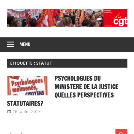
Skip
to
content
Union
CGT
de
MENU
insertion
syndicats
CGT
probation
insertion
ÉTIQUETTE :
STATUT
probation
PSYCHOLOGUES DU
MINISTERE DE LA JUSTICE
QUELLES PERSPECTIVES
STATUTAIRES?
16 juillet 2015
delfabsar
A la une
,
Communiqué national