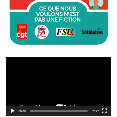
Lecteur
vidéo
00:00
02:27