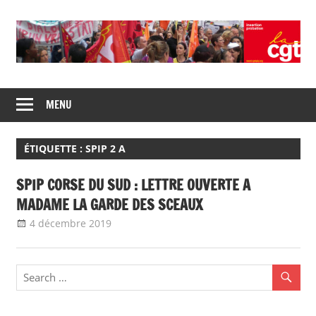
Skip
to
content
Union
CGT
de
MENU
insertion
syndicats
CGT
probation
insertion
ÉTIQUETTE :
SPIP 2 A
probation
SPIP CORSE DU SUD : LETTRE OUVERTE A
MADAME LA GARDE DES SCEAUX
4 décembre 2019
delfabsar
Communiqué local
,
Non classé