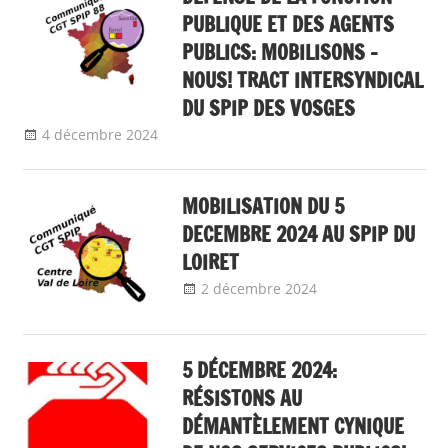
PUBLIQUE ET DES AGENTS
PUBLICS: MOBILISONS -
NOUS! TRACT INTERSYNDICAL
DU SPIP DES VOSGES
4 décembre 2024
delfabsar
CGT & société
,
Communiqué local
MOBILISATION DU 5
DECEMBRE 2024 AU SPIP DU
LOIRET
2 décembre 2024
delfabsar
CGT &
société
,
Communiqué
local
5 DÉCEMBRE 2024:
RÉSISTONS AU
DÉMANTÈLEMENT CYNIQUE