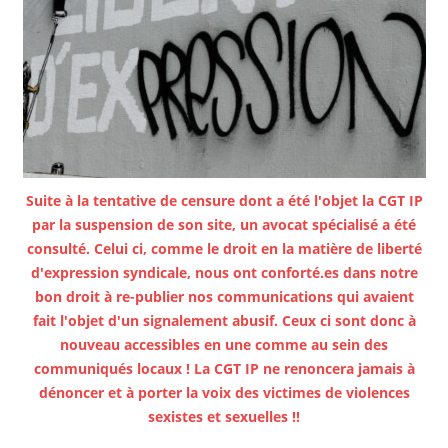
Suite à la tentative de censure dont a été l'objet la CGT IP
par la suspension de son site, un avocat spécialisé a été
consulté. Celui ci, comme le droit en la matière de liberté
d'expression syndicale, nous ont conforté.es dans notre
bon droit à re-publier nos communications qui avaient
fait l'objet d'un signalement abusif. Ceux ci sont donc à
nouveau accessibles en une comme au sein des
communiqués locaux ! La CGT IP ne renoncera jamais à
dénoncer et à porter la voix des victimes de violences
sexistes et sexuelles !!