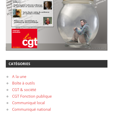
CATÉGORIES
A la une
Boîte à outils
CGT & société
CGT Fonction publique
Communiqué local
Communiqué national