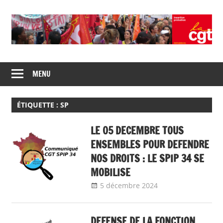
Skip
to
content
Union
CGT
de
MENU
insertion
syndicats
CGT
probation
insertion
ÉTIQUETTE :
SP
probation
LE 05 DECEMBRE TOUS
ENSEMBLES POUR DEFENDRE
NOS DROITS : LE SPIP 34 SE
MOBILISE
5 décembre 2024
delfabsar
CGT &
société
,
Communiqué
DEFENSE DE LA FONCTION
local