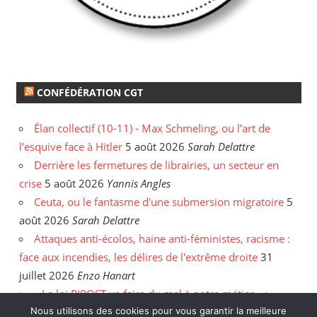
CONFÉDÉRATION CGT
Élan collectif (10-11) - Max Schmeling, ou l’art de
l’esquive face à Hitler
5 août 2026
Sarah Delattre
Derrière les fermetures de librairies, un secteur en
crise
5 août 2026
Yannis Angles
Ceuta, ou le fantasme d'une submersion migratoire
5
août 2026
Sarah Delattre
Attaques anti-écolos, haine anti-féministes, racisme :
face aux incendies, les délires de l'extrême droite
31
juillet 2026
Enzo Hanart
« La loi RIPOST va faire du mal à notre métier » :
Nous utilisons des cookies pour vous garantir la meilleure
entretien avec le policier Anthony Caillé
30 juillet 2026