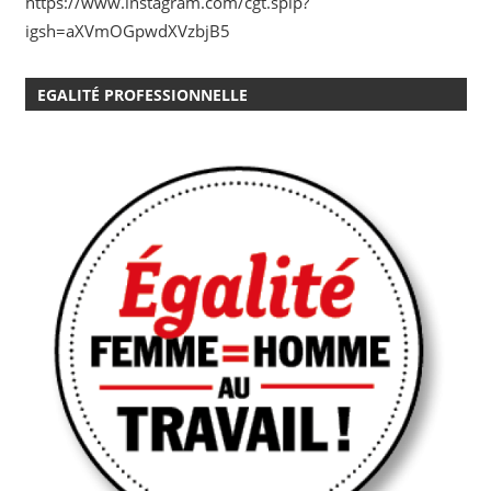
https://www.instagram.com/cgt.spip?
igsh=aXVmOGpwdXVzbjB5
EGALITÉ PROFESSIONNELLE