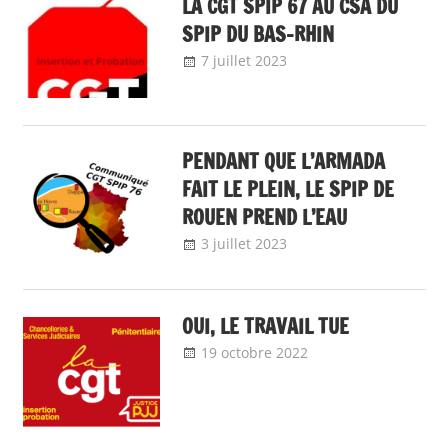
LA CGT SPIP 67 AU CSA DU
SPIP DU BAS-RHIN
7 juillet 2023
delfabsar
Communiqué
local
PENDANT QUE L’ARMADA
FAIT LE PLEIN, LE SPIP DE
ROUEN PREND L’EAU
3 juillet 2023
delfabsar
Communiqué
local
OUI, LE TRAVAIL TUE
19 octobre 2022
delfabsar
A la une
,
Instances
nationales de
dialogue social