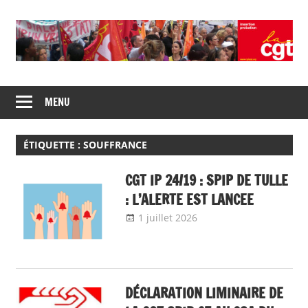
Skip
to
content
Union
CGT
de
MENU
insertion
syndicats
CGT
probation
insertion
ÉTIQUETTE :
SOUFFRANCE
probation
CGT IP 24/19 : SPIP DE TULLE
: L’ALERTE EST LANCEE
1 juillet 2026
delfabsar
Communiqué
local
DÉCLARATION LIMINAIRE DE