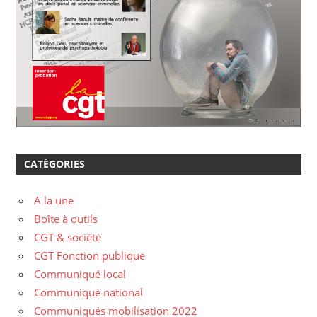
CATÉGORIES
A la une
Boîte à outils
CGT & société
CGT Fonction publique
Communiqué local
Communiqué national
Communiqués mobilisation 2022