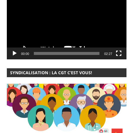
vidéo
00:00
02:27
SYNDICALISATION : LA CGT C’EST VOUS!