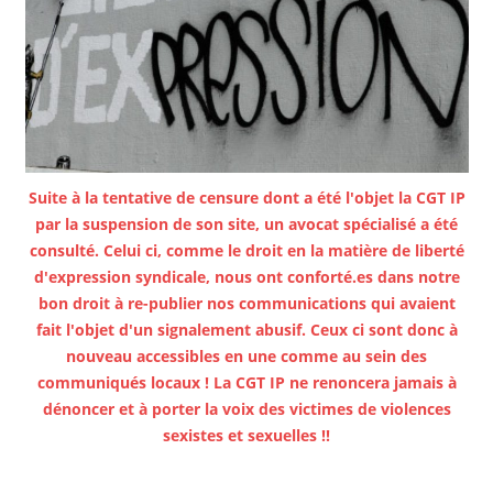
Suite à la tentative de censure dont a été l'objet la CGT IP
par la suspension de son site, un avocat spécialisé a été
consulté. Celui ci, comme le droit en la matière de liberté
d'expression syndicale, nous ont conforté.es dans notre
bon droit à re-publier nos communications qui avaient
fait l'objet d'un signalement abusif. Ceux ci sont donc à
nouveau accessibles en une comme au sein des
communiqués locaux ! La CGT IP ne renoncera jamais à
dénoncer et à porter la voix des victimes de violences
sexistes et sexuelles !!