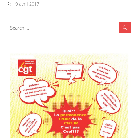
19 avril 2017
delfabsar
Communiqué local