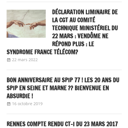
DÉCLARATION LIMINAIRE DE
LA CGT AU COMITÉ
TECHNIQUE MINISTÉRIEL DU
22 MARS : VENDÔME NE
RÉPOND PLUS : LE
SYNDROME FRANCE TÉLÉCOM?
22 mars 2022
delfabsar
A la une
,
Instances nationales de
dialogue social
BON ANNIVERSAIRE AU SPIP 77 ! LES 20 ANS DU
SPIP EN SEINE ET MARNE ?? BIENVENUE EN
ABSURDIE !
16 octobre 2019
delfabsar
Communiqué local
RENNES COMPTE RENDU CT-I DU 23 MARS 2017