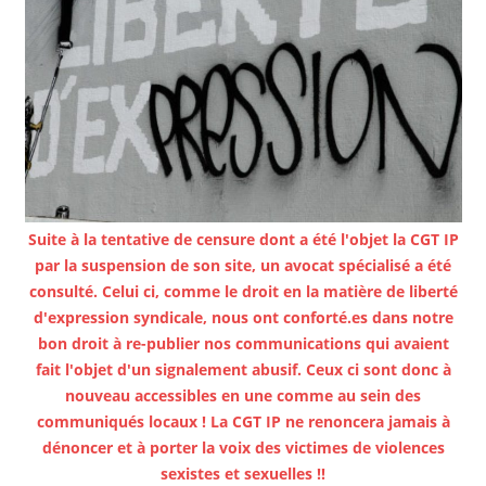
Suite à la tentative de censure dont a été l'objet la CGT IP
par la suspension de son site, un avocat spécialisé a été
consulté. Celui ci, comme le droit en la matière de liberté
d'expression syndicale, nous ont conforté.es dans notre
bon droit à re-publier nos communications qui avaient
fait l'objet d'un signalement abusif. Ceux ci sont donc à
nouveau accessibles en une comme au sein des
communiqués locaux ! La CGT IP ne renoncera jamais à
dénoncer et à porter la voix des victimes de violences
sexistes et sexuelles !!