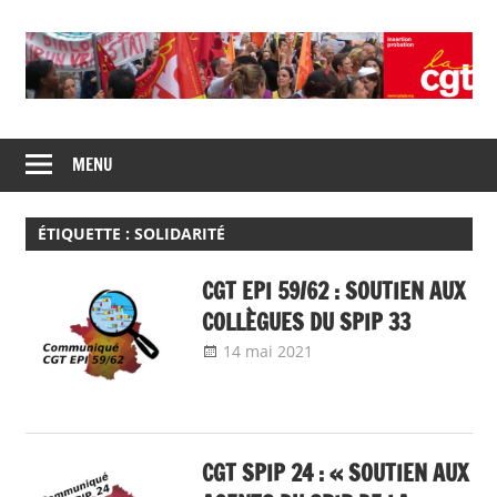
Skip
to
content
Union
CGT
de
MENU
insertion
syndicats
CGT
probation
insertion
ÉTIQUETTE :
SOLIDARITÉ
probation
CGT EPI 59/62 : SOUTIEN AUX
COLLÈGUES DU SPIP 33
14 mai 2021
delfabsar
Communiqué local
CGT SPIP 24 : « SOUTIEN AUX