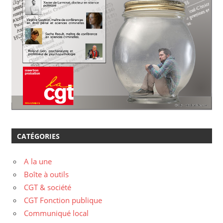
CATÉGORIES
A la une
Boîte à outils
CGT & société
CGT Fonction publique
Communiqué local