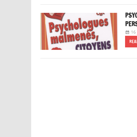
PSYC
PER
16 
REA