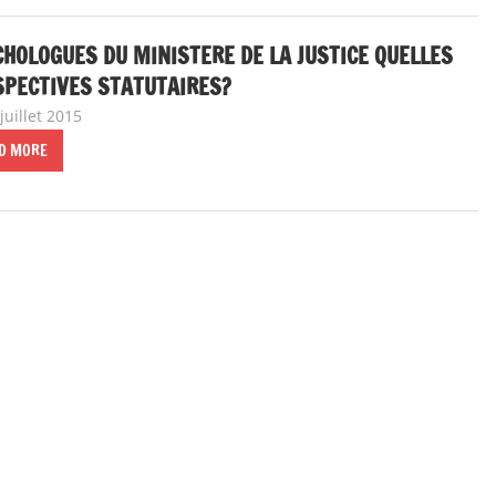
HOLOGUES DU MINISTERE DE LA JUSTICE QUELLES
SPECTIVES STATUTAIRES?
juillet 2015
delfabsar
A la une
,
Communiqué national
D MORE