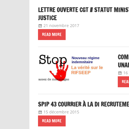
LETTRE OUVERTE CGT // STATUT MINI
JUSTICE
21 novembre 2017
delfabsar
Instances nationales
READ MORE
COMI
UNAN
16
REA
SPIP 43 COURRIER À LA DI RECRUTE
15 décembre 2015
delfabsar
Communiqué local
READ MORE