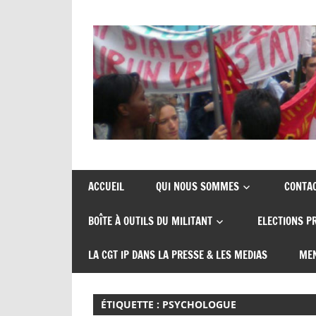
Skip
to
content
Union
CGT
de
insertion
syndicats
ACCUEIL
QUI NOUS SOMMES
CONTA
CGT
probation
BOÎTE À OUTILS DU MILITANT
ELECTIONS P
insertion
probation
LA CGT IP DANS LA PRESSE & LES MEDIAS
MEN
ÉTIQUETTE :
PSYCHOLOGUE