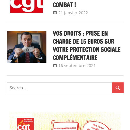
COMBAT !
21 janvier 2022
delfabsar
A la une
,
CGT
Fonction publique
VOS DROITS : PRISE EN
CHARGE DE 15 EUROS SUR
VOTRE PROTECTION SOCIALE
COMPLÉMENTAIRE
16 septembre 2021
delfabsar
A la une
,
CGT Fonction
publique
,
Communiqué
national