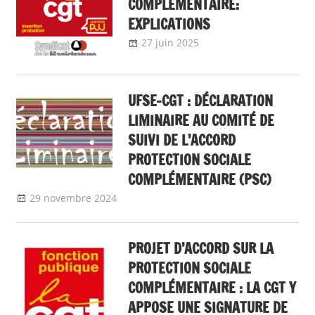
COMPLÉMENTAIRE:
EXPLICATIONS
27 juin 2025
delfabsar
A la une
,
Boîte à
outils
,
CGT Fonction
publique
,
Communiqué national
UFSE-CGT : DÉCLARATION
LIMINAIRE AU COMITÉ DE
SUIVI DE L’ACCORD
PROTECTION SOCIALE
COMPLÉMENTAIRE (PSC)
29 novembre 2024
delfabsar
CGT Fonction publique
PROJET D’ACCORD SUR LA
PROTECTION SOCIALE
COMPLÉMENTAIRE : LA CGT Y
APPOSE UNE SIGNATURE DE