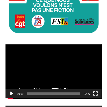
Lecteur
vidéo
00:00
02:27