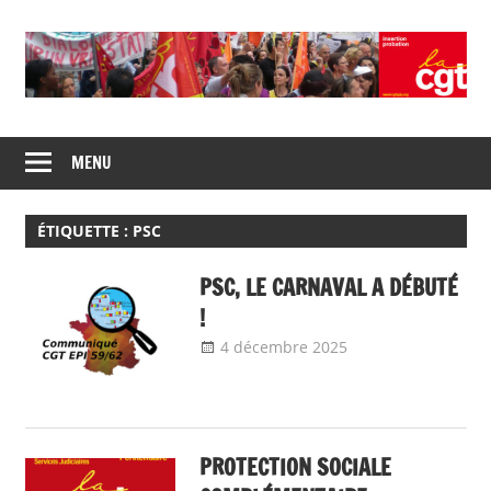
Skip
to
content
Union
CGT
de
MENU
insertion
syndicats
CGT
probation
insertion
ÉTIQUETTE :
PSC
probation
PSC, LE CARNAVAL A DÉBUTÉ
!
4 décembre 2025
delfabsar
Communiqué
local
PROTECTION SOCIALE