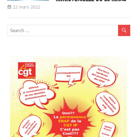
22 mars 2022
delfabsar
Communiqué national
,
Mobilité /
Avancement