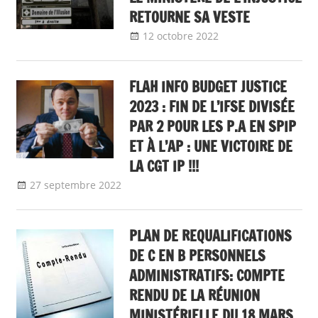
RETOURNE SA VESTE
12 octobre 2022
delfabsar
A la une
,
Communiqué
national
FLAH INFO BUDGET JUSTICE
2023 : FIN DE L’IFSE DIVISÉE
PAR 2 POUR LES P.A EN SPIP
ET À L’AP : UNE VICTOIRE DE
LA CGT IP !!!
27 septembre 2022
delfabsar
A la une
,
Communiqué national
,
flash info
PLAN DE REQUALIFICATIONS
DE C EN B PERSONNELS
ADMINISTRATIFS: COMPTE
RENDU DE LA RÉUNION
MINISTÉRIELLE DU 18 MARS