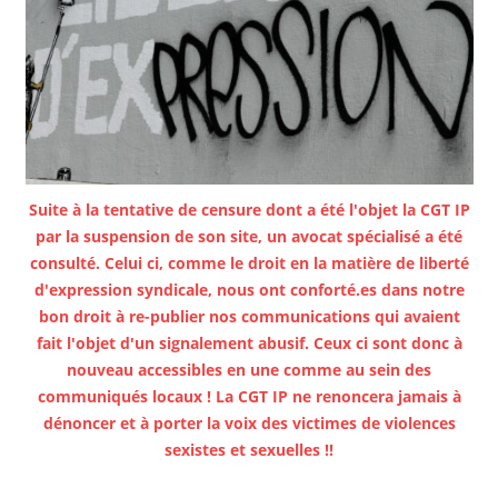
Suite à la tentative de censure dont a été l'objet la CGT IP
par la suspension de son site, un avocat spécialisé a été
consulté. Celui ci, comme le droit en la matière de liberté
d'expression syndicale, nous ont conforté.es dans notre
bon droit à re-publier nos communications qui avaient
fait l'objet d'un signalement abusif. Ceux ci sont donc à
nouveau accessibles en une comme au sein des
communiqués locaux ! La CGT IP ne renoncera jamais à
dénoncer et à porter la voix des victimes de violences
sexistes et sexuelles !!