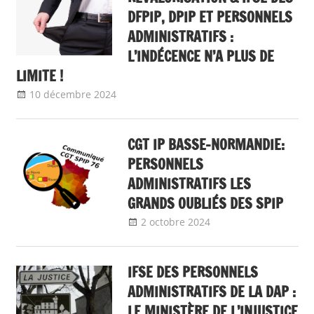
DFPIP, DPIP ET PERSONNELS
ADMINISTRATIFS :
L’INDÉCENCE N’A PLUS DE
LIMITE !
10 décembre 2024
delfabsar
A la une
,
Communiqué national
CGT IP BASSE-NORMANDIE:
PERSONNELS
ADMINISTRATIFS LES
GRANDS OUBLIÉS DES SPIP
2 octobre 2024
delfabsar
Communiqué
local
IFSE DES PERSONNELS
ADMINISTRATIFS DE LA DAP :
LE MINISTÈRE DE L’INJUSTICE