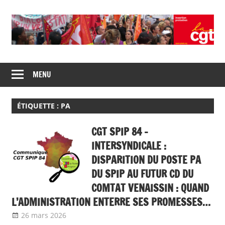
Skip
to
content
Union
CGT
de
MENU
insertion
syndicats
CGT
probation
insertion
ÉTIQUETTE :
PA
probation
CGT SPIP 84 –
INTERSYNDICALE :
DISPARITION DU POSTE PA
DU SPIP AU FUTUR CD DU
COMTAT VENAISSIN : QUAND
L’ADMINISTRATION ENTERRE SES PROMESSES…
26 mars 2026
delfabsar
Communiqué local