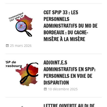
CGT SPIP 33 : LES
PERSONNELS
ADMINISTRATIFS DU MO DE
BORDEAUX : DU CACHE-
MISÈRE À LA MISÈRE
25 mars 2026
delfabsar
Communiqué local
ADJOINT.E.S
ADMINISTRATIFS EN SPIP:
PERSONNELS EN VOIE DE
DISPARITION
10 décembre 2025
delfabsar
Communiqué
local
LETTRE OUVERTE AU DI DE