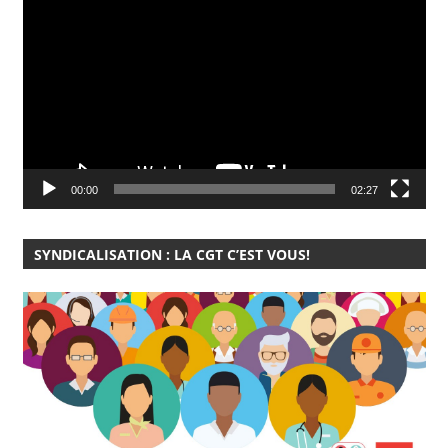
vidéo
00:00
02:27
SYNDICALISATION : LA CGT C’EST VOUS!