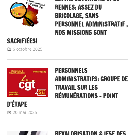
RENNES: ASSEZ DU
BRICOLAGE, SANS
PERSONNEL ADMINISTRATIF ,
NOS MISSIONS SONT
SACRIFIÉES!
6 octobre 2025
delfabsar
Communiqué local
PERSONNELS
ADMINISTRATIFS: GROUPE DE
TRAVAIL SUR LES
RÉMUNÉRATIONS – POINT
D’ÉTAPE
20 mai 2025
delfabsar
A la une
,
Communiqué national
REVALORISATION & IFSE DES