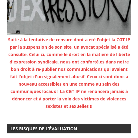
Suite à la tentative de censure dont a été l'objet la CGT IP
par la suspension de son site, un avocat spécialisé a été
consulté. Celui ci, comme le droit en la matière de liberté
d'expression syndicale, nous ont conforté.es dans notre
bon droit à re-publier nos communications qui avaient
fait l'objet d'un signalement abusif. Ceux ci sont donc à
nouveau accessibles en une comme au sein des
communiqués locaux ! La CGT IP ne renoncera jamais à
dénoncer et à porter la voix des victimes de violences
sexistes et sexuelles !!
LES RISQUES DE L’ÉVALUATION