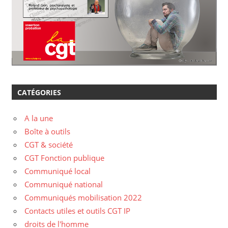
CATÉGORIES
A la une
Boîte à outils
CGT & société
CGT Fonction publique
Communiqué local
Communiqué national
Communiqués mobilisation 2022
Contacts utiles et outils CGT IP
droits de l'homme