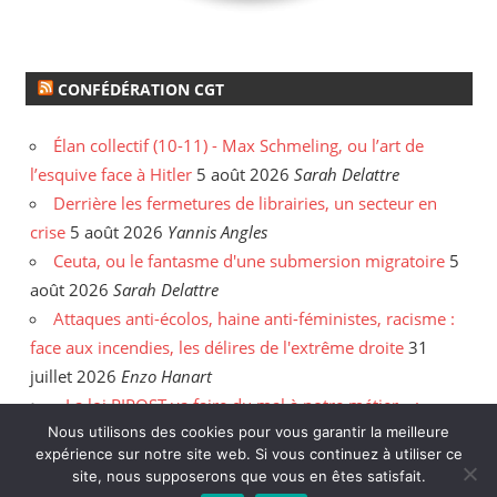
CONFÉDÉRATION CGT
Élan collectif (10-11) - Max Schmeling, ou l’art de
l’esquive face à Hitler
5 août 2026
Sarah Delattre
Derrière les fermetures de librairies, un secteur en
crise
5 août 2026
Yannis Angles
Ceuta, ou le fantasme d'une submersion migratoire
5
août 2026
Sarah Delattre
Attaques anti-écolos, haine anti-féministes, racisme :
face aux incendies, les délires de l'extrême droite
31
juillet 2026
Enzo Hanart
« La loi RIPOST va faire du mal à notre métier » :
entretien avec le policier Anthony Caillé
30 juillet 2026
Nous utilisons des cookies pour vous garantir la meilleure
expérience sur notre site web. Si vous continuez à utiliser ce
Enzo Hanart
site, nous supposerons que vous en êtes satisfait.