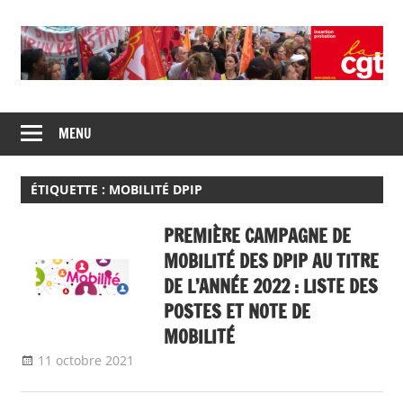
Skip
to
content
Union
CGT
de
MENU
insertion
syndicats
CGT
probation
insertion
ÉTIQUETTE :
MOBILITÉ DPIP
probation
PREMIÈRE CAMPAGNE DE
MOBILITÉ DES DPIP AU TITRE
DE L’ANNÉE 2022 : LISTE DES
POSTES ET NOTE DE
MOBILITÉ
11 octobre 2021
delfabsar
A la une
,
Mobilité / Avancement