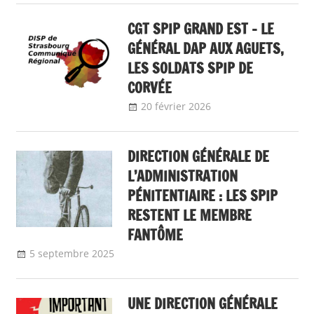
CGT SPIP GRAND EST – LE
GÉNÉRAL DAP AUX AGUETS,
LES SOLDATS SPIP DE
CORVÉE
20 février 2026
delfabsar
Communiqué
local
DIRECTION GÉNÉRALE DE
L’ADMINISTRATION
PÉNITENTIAIRE : LES SPIP
RESTENT LE MEMBRE
FANTÔME
5 septembre 2025
delfabsar
A la une
,
Communiqué national
UNE DIRECTION GÉNÉRALE