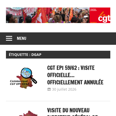
Skip
to
content
Union
CGT
de
MENU
insertion
syndicats
CGT
probation
insertion
ÉTIQUETTE :
DGAP
probation
CGT EPI 59/62 : VISITE
OFFICIELLE…
OFFICIELLEMENT ANNULÉE
30 juillet 2026
delfabsar
Communiqué
local
VISITE DU NOUVEAU