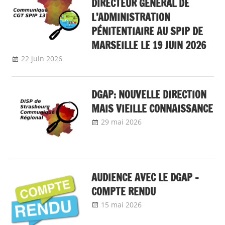
DIRECTEUR GÉNÉRAL DE
L’ADMINISTRATION
PÉNITENTIAIRE AU SPIP DE
MARSEILLE LE 19 JUIN 2026
22 juin 2026
delfabsar
Communiqué local
DGAP: NOUVELLE DIRECTION
MAIS VIEILLE CONNAISSANCE
29 mai 2026
delfabsar
Communiqué local
AUDIENCE AVEC LE DGAP –
COMPTE RENDU
15 mai 2026
delfabsar
Communiqué
national