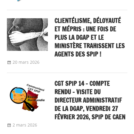
CLIENTÉLISME, DÉLOYAUTÉ
ET MÉPRIS : UNE FOIS DE
PLUS LA DGAP ET LE
MINISTÈRE TRAHISSENT LES
AGENTS DES SPIP !
20 mars 2026
delfabsar
A la une
,
Communiqué national
CGT SPIP 14 – COMPTE
RENDU – VISITE DU
DIRECTEUR ADMINISTRATIF
DE LA DGAP, VENDREDI 27
FÉVRIER 2026, SPIP DE CAEN
2 mars 2026
delfabsar
Communiqué local