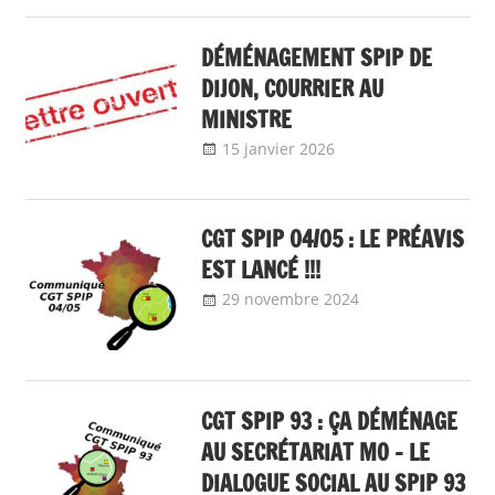
DÉMÉNAGEMENT SPIP DE
DIJON, COURRIER AU
MINISTRE
15 janvier 2026
delfabsar
Communiqué
national
CGT SPIP 04/05 : LE PRÉAVIS
EST LANCÉ !!!
29 novembre 2024
delfabsar
Communiqué
local
CGT SPIP 93 : ÇA DÉMÉNAGE
AU SECRÉTARIAT MO – LE
DIALOGUE SOCIAL AU SPIP 93