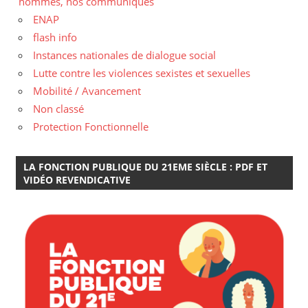
hommes, nos communiqués
ENAP
flash info
Instances nationales de dialogue social
Lutte contre les violences sexistes et sexuelles
Mobilité / Avancement
Non classé
Protection Fonctionnelle
LA FONCTION PUBLIQUE DU 21EME SIÈCLE : PDF ET
VIDÉO REVENDICATIVE