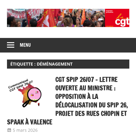
Skip
to
content
Union
CGT
de
MENU
insertion
syndicats
CGT
probation
insertion
ÉTIQUETTE :
DÉMÉNAGEMENT
probation
CGT SPIP 26/07 – LETTRE
OUVERTE AU MINISTRE :
OPPOSITION À LA
DÉLOCALISATION DU SPIP 26,
PROJET DES RUES CHOPIN ET
SPAAK À VALENCE
5 mars 2026
delfabsar
Communiqué local