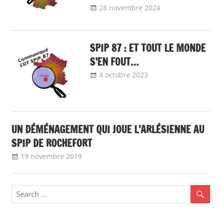
28 novembre 2024
delfabsar
Communiqué
local
SPIP 87 : ET TOUT LE MONDE
S’EN FOUT…
4 octobre 2023
delfabsar
Communiqué
local
UN DÉMÉNAGEMENT QUI JOUE L’ARLÉSIENNE AU
SPIP DE ROCHEFORT
19 novembre 2019
delfabsar
Communiqué local