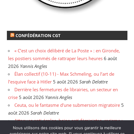
CONFÉDÉRATION CGT
« C’est un choix délibéré de La Poste » : en Gironde,
les postiers sommés de rattraper leurs heures
6 août
2026
Yannis Angles
Élan collectif (10-11) - Max Schmeling, ou l’art de
l’esquive face à Hitler
5 août 2026
Sarah Delattre
Derrière les fermetures de librairies, un secteur en
crise
5 août 2026
Yannis Angles
Ceuta, ou le fantasme d'une submersion migratoire
5
août 2026
Sarah Delattre
Attaques anti-écolos, haine anti-féministes, racisme :
Nous utilisons des cookies pour vous garantir la meilleure
face aux incendies, les délires de l'extrême droite
31
expérience sur notre site web. Si vous continuez à utiliser ce