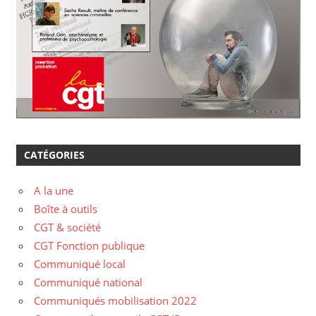
CATÉGORIES
A la une
Boîte à outils
CGT & société
CGT Fonction publique
Communiqué local
Communiqué national
Communiqués mobilisation 2022