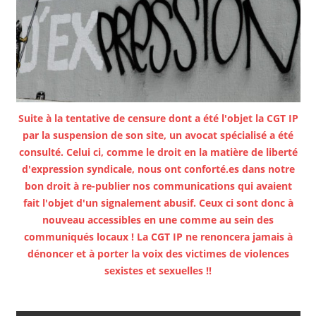
Suite à la tentative de censure dont a été l'objet la CGT IP
par la suspension de son site, un avocat spécialisé a été
consulté. Celui ci, comme le droit en la matière de liberté
d'expression syndicale, nous ont conforté.es dans notre
bon droit à re-publier nos communications qui avaient
fait l'objet d'un signalement abusif. Ceux ci sont donc à
nouveau accessibles en une comme au sein des
communiqués locaux ! La CGT IP ne renoncera jamais à
dénoncer et à porter la voix des victimes de violences
sexistes et sexuelles !!