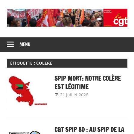
Skip
to
content
Union
CGT
de
MENU
insertion
syndicats
CGT
probation
insertion
ÉTIQUETTE :
COLÈRE
probation
SPIP MORT: NOTRE COLÈRE
EST LÉGITIME
21 juillet 2026
delfabsar
Communiqué
local
,
Non classé
CGT SPIP 80 : AU SPIP DE LA