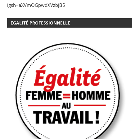
igsh=aXVmOGpwdXVzbjB5
EGALITÉ PROFESSIONNELLE