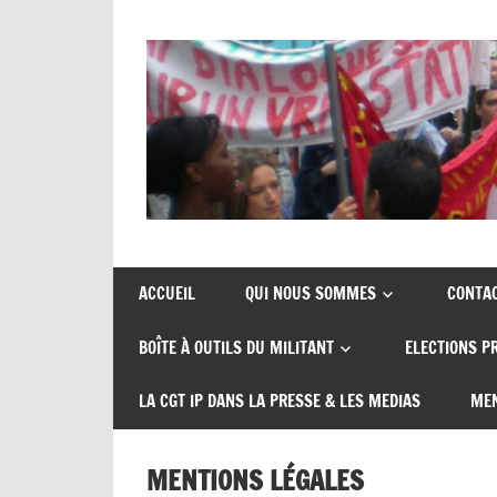
Skip
to
content
Union
CGT
de
insertion
syndicats
ACCUEIL
QUI NOUS SOMMES
CONTA
CGT
probation
BOÎTE À OUTILS DU MILITANT
ELECTIONS P
insertion
probation
LA CGT IP DANS LA PRESSE & LES MEDIAS
MEN
MENTIONS LÉGALES