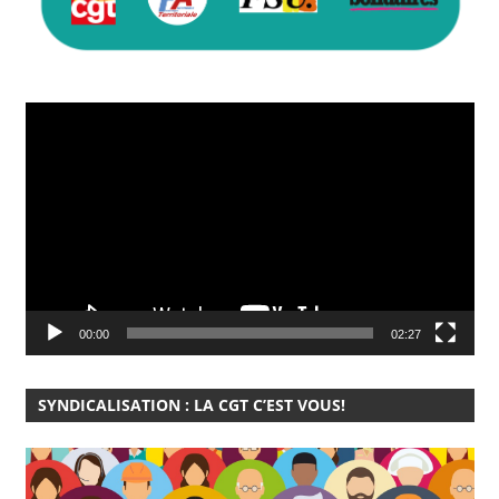
Lecteur
vidéo
00:00
02:27
SYNDICALISATION : LA CGT C’EST VOUS!