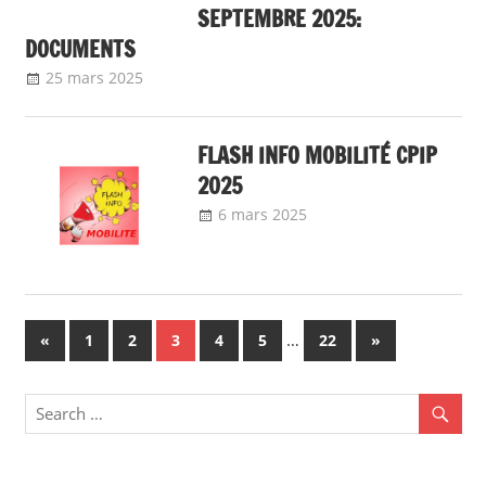
SEPTEMBRE 2025:
DOCUMENTS
25 mars 2025
delfabsar
A la une
,
Communiqué national
,
Mobilité
/ Avancement
FLASH INFO MOBILITÉ CPIP
2025
6 mars 2025
delfabsar
A la une
,
Communiqué
national
,
flash info
,
Mobilité /
Avancement
Navigation
Previous
…
Next
«
1
2
3
4
5
22
»
Posts
Posts
des
articles