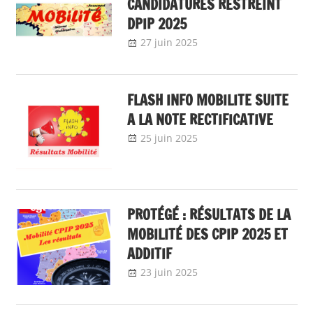
CANDIDATURES RESTREINT
DPIP 2025
27 juin 2025
delfabsar
A la une
,
Communiqué
national
,
Mobilité /
Avancement
FLASH INFO MOBILITE SUITE
A LA NOTE RECTIFICATIVE
25 juin 2025
delfabsar
A la une
,
Communiqué
national
,
flash info
,
Mobilité /
Avancement
PROTÉGÉ : RÉSULTATS DE LA
MOBILITÉ DES CPIP 2025 ET
ADDITIF
23 juin 2025
delfabsar
A la une
,
Communiqué
national
,
Mobilité /