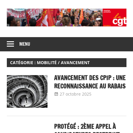
Skip
to
content
Union
CGT
de
MENU
insertion
syndicats
CGT
probation
insertion
CATÉGORIE :
MOBILITÉ / AVANCEMENT
probation
AVANCEMENT DES CPIP : UNE
RECONNAISSANCE AU RABAIS
27 octobre 2025
delfabsar
A la une
,
Communiqué
national
,
Mobilité
/ Avancement
PROTÉGÉ : 2ÈME APPEL À