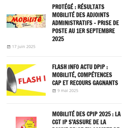
Avancement
PROTÉGÉ : RÉSULTATS
MOBILITÉ DES ADJOINTS
ADMINISTRATIFS – PRISE DE
POSTE AU 1ER SEPTEMBRE
2025
17 juin 2025
delfabsar
A la une
,
Communiqué national
,
Mobilité /
Avancement
FLASH INFO ACTU DPIP :
MOBILITÉ, COMPÉTENCES
CAP ET RECOURS GAGNANTS
9 mai 2025
delfabsar
A la une
,
Communiqué national
,
flash info
,
Mobilité /
Avancement
MOBILITÉ DES CPIP 2025 : LA
CGT IP S’ASSURE DE LA