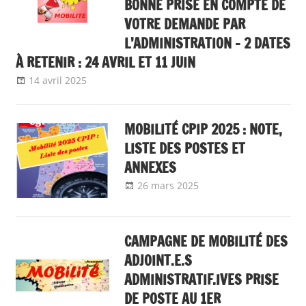
BONNE PRISE EN COMPTE DE
VOTRE DEMANDE PAR
L’ADMINISTRATION – 2 DATES
À RETENIR : 24 AVRIL ET 11 JUIN
14 avril 2025
delfabsar
A la une
,
Communiqué national
,
flash info
,
Mobilité / Avancement
MOBILITÉ CPIP 2025 : NOTE,
LISTE DES POSTES ET
ANNEXES
26 mars 2025
delfabsar
A la une
,
Communiqué
national
,
Mobilité /
Avancement
CAMPAGNE DE MOBILITÉ DES
ADJOINT.E.S
ADMINISTRATIF.IVES PRISE
DE POSTE AU 1ER