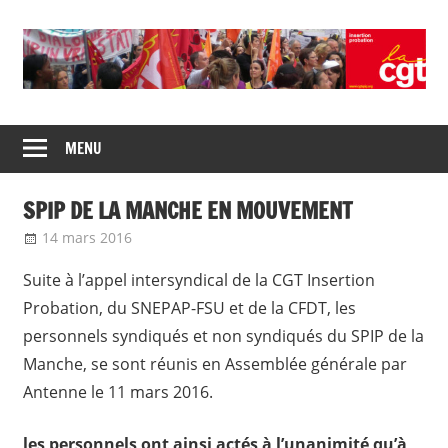
Skip
to
content
Union
CGT
de
MENU
insertion
syndicats
CGT
probation
SPIP DE LA MANCHE EN MOUVEMENT
insertion
probation
14 mars 2016
delfabsar
Communiqué local
Suite à l’appel intersyndical de la CGT Insertion
Probation, du SNEPAP-FSU et de la CFDT, les
personnels syndiqués et non syndiqués du SPIP de la
Manche, se sont réunis en Assemblée générale par
Antenne le 11 mars 2016.
les personnels ont ainsi actés à l’unanimité qu’à