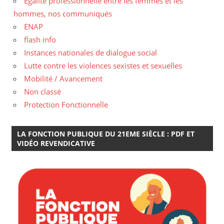
Egalité professionnelle entre les femmes et les
hommes, nos communiqués
ENAP
flash info
Instances nationales de dialogue social
Lutte contre les violences sexistes et sexuelles
Mobilité / Avancement
Non classé
Protection Fonctionnelle
LA FONCTION PUBLIQUE DU 21EME SIÈCLE : PDF ET
VIDÉO REVENDICATIVE