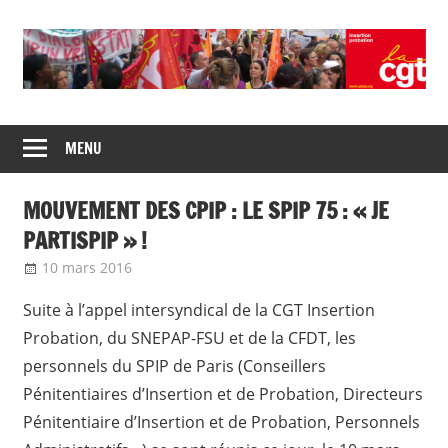
Skip
to
content
Union
CGT
de
MENU
insertion
syndicats
CGT
probation
MOUVEMENT DES CPIP : LE SPIP 75 : « JE
insertion
probation
PARTISPIP » !
10 mars 2016
delfabsar
Communiqué local
Suite à l’appel intersyndical de la CGT Insertion
Probation, du SNEPAP-FSU et de la CFDT, les
personnels du SPIP de Paris (Conseillers
Pénitentiaires d’Insertion et de Probation, Directeurs
Pénitentiaire d’Insertion et de Probation, Personnels