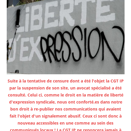
Suite à la tentative de censure dont a été l'objet la CGT IP
par la suspension de son site, un avocat spécialisé a été
consulté. Celui ci, comme le droit en la matière de liberté
d'expression syndicale, nous ont conforté.es dans notre
bon droit à re-publier nos communications qui avaient
fait l'objet d'un signalement abusif. Ceux ci sont donc à
nouveau accessibles en une comme au sein des
communiqués locaux ! La CGT IP ne renoncera jamais à