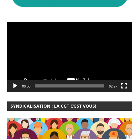
Lecteur
vidéo
00:00
02:27
SYNDICALISATION : LA CGT C’EST VOUS!