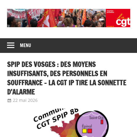
Union
CGT
de
MENU
insertion
syndicats
CGT
probation
SPIP DES VOSGES : DES MOYENS
insertion
probation
INSUFFISANTS, DES PERSONNELS EN
SOUFFRANCE – LA CGT IP TIRE LA SONNETTE
D’ALARME
22 mai 2026
delfabsar
Communiqué local