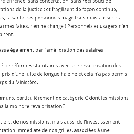
e effrénée, sans concertation, sans réel souci de
ions de la justice ; et fragilisent de façon continue,
ces, la santé des personnels magistrats mais aussi nos
 alarmes faites, rien ne change ! Personnels et usagers n’en
aitent.
sse également par l’amélioration des salaires !
ié de réformes statutaires avec une revalorisation des
 au prix d’une lutte de longue haleine et cela n’a pas permis
rps du Ministère.
mmuns, particulièrement de catégorie C dont les missions
s la moindre revalorisation ?!
iers, de nos missions, mais aussi de l’investissement
ation immédiate de nos grilles, associées à une