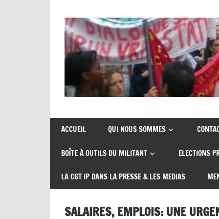
Skip
to
content
Union
CGT
de
insertion
syndicats
ACCUEIL
QUI NOUS SOMMES
CONTA
CGT
probation
BOÎTE À OUTILS DU MILITANT
ELECTIONS P
insertion
probation
LA CGT IP DANS LA PRESSE & LES MEDIAS
MEN
SALAIRES, EMPLOIS: UNE URGE