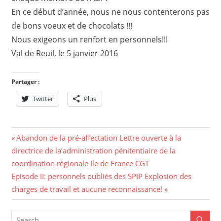
En ce début d’année, nous ne nous contenterons pas
de bons voeux et de chocolats !!!
Nous exigeons un renfort en personnels!!!
Val de Reuil, le 5 janvier 2016
Partager :
Twitter
Plus
Navigation
Previous
Abandon de la pré-affectation Lettre ouverte à la
Post:
directrice de la’administration pénitentiaire de la
de
coordination régionale Ile de France CGT
l’article
Next
Episode II: personnels oubliés des SPIP Explosion des
Post:
charges de travail et aucune reconnaissance!