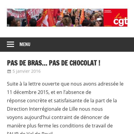
Skip
to
content
Union
CGT
de
MENU
insertion
syndicats
CGT
probation
PAS DE BRAS… PAS DE CHOCOLAT !
insertion
probation
5 janvier 2016
delfabsar
Communiqué local
Suite à la lettre ouverte que nous avons adressée le
11 décembre 2015, et en l’absence de
réponse concrète et satisfaisante de la part de la
Direction Interrégionale de Lille nous nous
voyons aujourd’hui contraint de dénoncer de
manière plus ferme les conditions de travail de
l’ALIP de Val de Reuil.