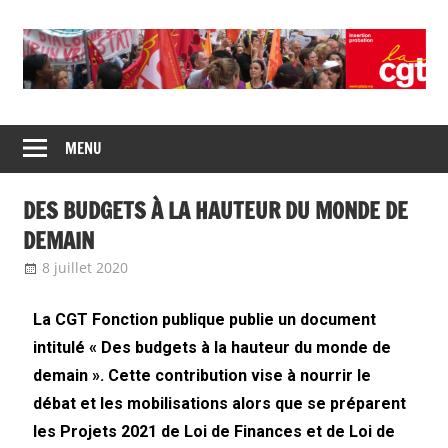
Union
CGT
de
MENU
insertion
syndicats
CGT
probation
DES BUDGETS À LA HAUTEUR DU MONDE DE
insertion
probation
DEMAIN
8 juillet 2020
delfabsar
CGT Fonction publique
La CGT Fonction publique publie un document
intitulé « Des budgets à la hauteur du monde de
demain ». Cette contribution vise à nourrir le
débat et les mobilisations alors que se préparent
les Projets 2021 de Loi de Finances et de Loi de