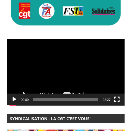
Lecteur
vidéo
00:00
02:27
SYNDICALISATION : LA CGT C’EST VOUS!