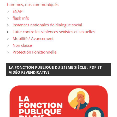
hommes, nos communiqués
ENAP
flash info
Instances nationales de dialogue social
Lutte contre les violences sexistes et sexuelles
Mobilité / Avancement
Non classé
Protection Fonctionnelle
LA FONCTION PUBLIQUE DU 21EME SIÈCLE : PDF ET
VIDÉO REVENDICATIVE