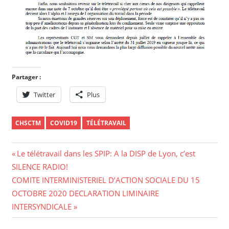
Partager :
Twitter
Plus
CHSCTM
COVID19
TÉLÉTRAVAIL
Navigation
Previous
Le télétravail dans les SPIP: A la DISP de Lyon, c’est
Post:
SILENCE RADIO!
de
Next
COMITE INTERMINISTERIEL D’ACTION SOCIALE DU 15
l’article
Post:
OCTOBRE 2020 DECLARATION LIMINAIRE
INTERSYNDICALE