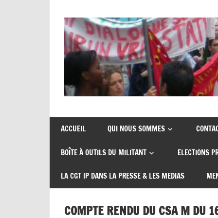
Union
CGT
de
insertion
syndicats
ACCUEIL
QUI NOUS SOMMES
CONTA
CGT
probation
BOÎTE À OUTILS DU MILITANT
ELECTIONS P
insertion
probation
LA CGT IP DANS LA PRESSE & LES MEDIAS
MEN
COMPTE RENDU DU CSA M DU 16